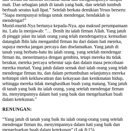
mati. Dan sebagian jatuh di tanah yang baik, dan setelah tumbuh
berbuah seratus kali lipat.” Setelah berkata demikian Yesus berseru:
”Siapa mempunyai telinga untuk mendengar, hendaklah ia
mendengar!”
Murid-murid-Nya bertanya kepada-Nya, apa maksud perumpamaan
itu. Lalu Ia men­jawab: ”… Benih itu ialah firman Allah. Yang jatuh
di pinggir jalan itu ialah orang yang telah mendengarnya; kemudian
datanglah Iblis lalu mengambil firman itu dari dalam hati mereka,
supaya mereka jangan percaya dan diselamatkan. Yang jatuh di
tanah yang berbatu-batu itu ialah orang, yang setelah mendengar
firman itu, menerimanya dengan gembira, tetapi mereka itu tidak
berakar, mereka percaya sebentar saja dan dalam masa pencobaan
mereka murtad. Yang jatuh dalam semak duri ialah orang yang telah
mendengar firman itu, dan dalam pertumbuhan selanjutnya mereka
terhimpit oleh kekhawatiran dan kekayaan dan kenikmatan hidup,
sehingga mereka tidak menghasilkan buah yang matang. Yang jatuh
di tanah yang baik itu ialah orang, yang setelah mendengar firman
itu, menyimpannya dalam hati yang baik dan mengeluarkan buah
dalam ketekunan.”
RENUNGAN:
“Yang jatuh di tanah yang baik itu ialah orang-orang yang setelah
mendengar firman itu, menyimpannya dalam hati yang baik dan
mengeluarkan buah dalam ketekunan” (Luk 8:15).