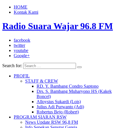
HOME
Kontak Kami
Radio Suara Wajar 96.8 FM
facebook
twitter
youtube
Google+
Search for:
PROFIL
STAFF & CREW
RD. Y. Bambang Condro Saptono
Drs. S. Bambang Muharyono HS (Kakek
Boncel)
Alloysius Sukardi (Lois)
Julius Adi Purwanto (Adi)
Robertus Bejo (Robert)
PROGRAM SIARAN RSW
News Update RSW 96,8 FM
Info Sepekan Seputar Gereja