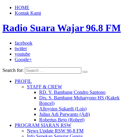
HOME
Kontak Kami
Radio Suara Wajar 96.8 FM
facebook
twitter
youtube
Google+
Search for:
PROFIL
STAFF & CREW
RD. Y. Bambang Condro Saptono
Drs. S. Bambang Muharyono HS (Kakek
Boncel)
Alloysius Sukardi (Lois)
Julius Adi Purwanto (Adi)
Robertus Bejo (Robert)
PROGRAM SIARAN RSW
News Update RSW 96,8 FM
Info Sepekan Seputar Gereja