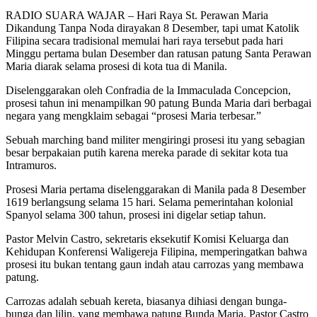
RADIO SUARA WAJAR – Hari Raya St. Perawan Maria
Dikandung Tanpa Noda dirayakan 8 Desember, tapi umat Katolik
Filipina secara tradisional memulai hari raya tersebut pada hari
Minggu pertama bulan Desember dan ratusan patung Santa Perawan
Maria diarak selama prosesi di kota tua di Manila.
Diselenggarakan oleh Confradia de la Immaculada Concepcion,
prosesi tahun ini menampilkan 90 patung Bunda Maria dari berbagai
negara yang mengklaim sebagai “prosesi Maria terbesar.”
Sebuah marching band militer mengiringi prosesi itu yang sebagian
besar berpakaian putih karena mereka parade di sekitar kota tua
Intramuros.
Prosesi Maria pertama diselenggarakan di Manila pada 8 Desember
1619 berlangsung selama 15 hari. Selama pemerintahan kolonial
Spanyol selama 300 tahun, prosesi ini digelar setiap tahun.
Pastor Melvin Castro, sekretaris eksekutif Komisi Keluarga dan
Kehidupan Konferensi Waligereja Filipina, memperingatkan bahwa
prosesi itu bukan tentang gaun indah atau carrozas yang membawa
patung.
Carrozas adalah sebuah kereta, biasanya dihiasi dengan bunga-
bunga dan lilin, yang membawa patung Bunda Maria. Pastor Castro