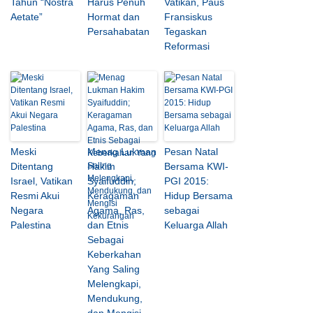
Tahun “Nostra
Harus Penuh
Vatikan, Paus
Aetate”
Hormat dan
Fransiskus
Persahabatan
Tegaskan
Reformasi
Meski
Menag Lukman
Pesan Natal
Ditentang
Hakim
Bersama KWI-
Israel, Vatikan
Syaifuddin;
PGI 2015:
Resmi Akui
Keragaman
Hidup Bersama
Negara
Agama, Ras,
sebagai
Palestina
dan Etnis
Keluarga Allah
Sebagai
Keberkahan
Yang Saling
Melengkapi,
Mendukung,
dan Mengisi