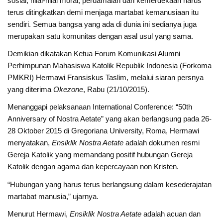
sosial, nilai-nilai moral, perdamaian dan kemerdekaan harus
terus ditingkatkan demi menjaga martabat kemanusiaan itu
sendiri. Semua bangsa yang ada di dunia ini sedianya juga
merupakan satu komunitas dengan asal usul yang sama.
Demikian dikatakan Ketua Forum Komunikasi Alumni
Perhimpunan Mahasiswa Katolik Republik Indonesia (Forkoma
PMKRI) Hermawi Fransiskus Taslim, melalui siaran persnya
yang diterima
Okezone
, Rabu (21/10/2015).
Menanggapi pelaksanaan International Conference: “50th
Anniversary of Nostra Aetate” yang akan berlangsung pada 26-
28 Oktober 2015 di Gregoriana University, Roma, Hermawi
menyatakan,
Ensiklik Nostra Aetate
adalah dokumen resmi
Gereja Katolik yang memandang positif hubungan Gereja
Katolik dengan agama dan kepercayaan non Kristen.
“Hubungan yang harus terus berlangsung dalam kesederajatan
martabat manusia,” ujarnya.
Menurut Hermawi,
Ensiklik Nostra Aetate
adalah acuan dan