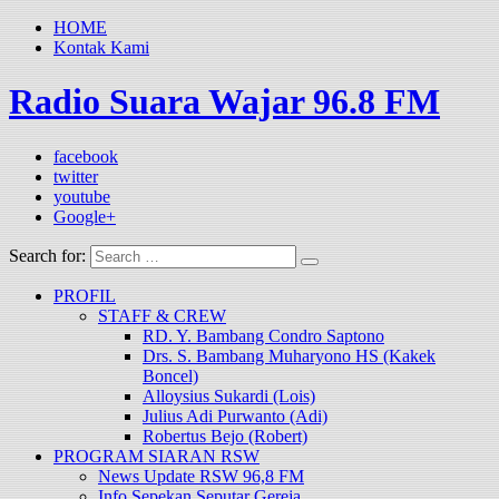
HOME
Kontak Kami
Radio Suara Wajar 96.8 FM
facebook
twitter
youtube
Google+
Search for:
PROFIL
STAFF & CREW
RD. Y. Bambang Condro Saptono
Drs. S. Bambang Muharyono HS (Kakek
Boncel)
Alloysius Sukardi (Lois)
Julius Adi Purwanto (Adi)
Robertus Bejo (Robert)
PROGRAM SIARAN RSW
News Update RSW 96,8 FM
Info Sepekan Seputar Gereja