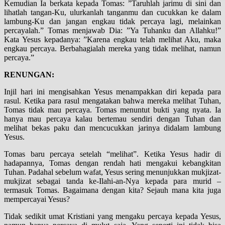
Kemudian Ia berkata kepada Tomas: ”Taruhlah jarimu di sini dan
lihatlah tangan-Ku, ulurkanlah tanganmu dan cucukkan ke dalam
lambung-Ku dan jangan engkau tidak percaya lagi, melainkan
percayalah.” Tomas menjawab Dia: ”Ya Tuhanku dan Allahku!”
Kata Yesus kepadanya: ”Karena engkau telah melihat Aku, maka
engkau percaya. Berbahagialah mereka yang tidak melihat, namun
percaya.”
RENUNGAN:
Injil hari ini mengisahkan Yesus menampakkan diri kepada para
rasul. Ketika para rasul mengatakan bahwa mereka melihat Tuhan,
Tomas tidak mau percaya. Tomas menuntut bukti yang nyata. Ia
hanya mau percaya kalau bertemau sendiri dengan Tuhan dan
melihat bekas paku dan mencucukkan jarinya didalam lambung
Yesus.
Tomas baru percaya setelah “melihat”. Ketika Yesus hadir di
hadapannya, Tomas dengan rendah hati mengakui kebangkitan
Tuhan. Padahal sebelum wafat, Yesus sering menunjukkan mukjizat-
mukjizat sebagai tanda ke-Ilahi-an-Nya kepada para murid –
termasuk Tomas. Bagaimana dengan kita? Sejauh mana kita juga
mempercayai Yesus?
Tidak sedikit umat Kristiani yang mengaku percaya kepada Yesus,