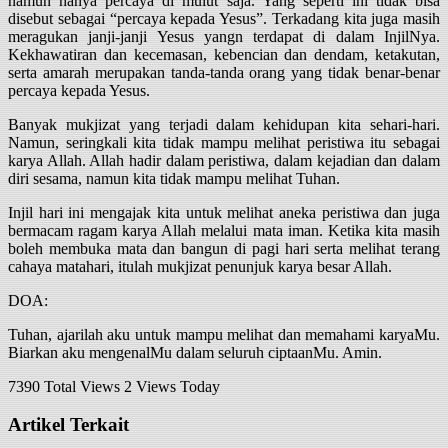
namun hanya percaya di mulut saja. Yang seperti ini tidak bisa
disebut sebagai “percaya kepada Yesus”. Terkadang kita juga masih
meragukan janji-janji Yesus yangn terdapat di dalam InjilNya.
Kekhawatiran dan kecemasan, kebencian dan dendam, ketakutan,
serta amarah merupakan tanda-tanda orang yang tidak benar-benar
percaya kepada Yesus.
Banyak mukjizat yang terjadi dalam kehidupan kita sehari-hari.
Namun, seringkali kita tidak mampu melihat peristiwa itu sebagai
karya Allah. Allah hadir dalam peristiwa, dalam kejadian dan dalam
diri sesama, namun kita tidak mampu melihat Tuhan.
Injil hari ini mengajak kita untuk melihat aneka peristiwa dan juga
bermacam ragam karya Allah melalui mata iman. Ketika kita masih
boleh membuka mata dan bangun di pagi hari serta melihat terang
cahaya matahari, itulah mukjizat penunjuk karya besar Allah.
DOA:
Tuhan, ajarilah aku untuk mampu melihat dan memahami karyaMu.
Biarkan aku mengenalMu dalam seluruh ciptaanMu. Amin.
7390 Total Views
2 Views Today
Artikel Terkait