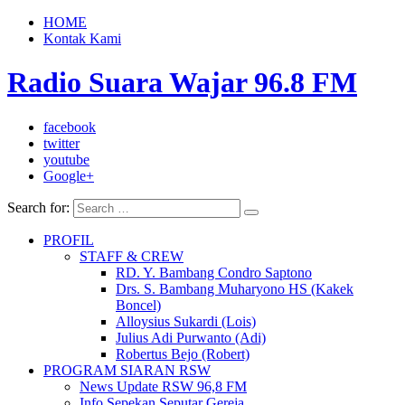
HOME
Kontak Kami
Radio Suara Wajar 96.8 FM
facebook
twitter
youtube
Google+
Search for:
PROFIL
STAFF & CREW
RD. Y. Bambang Condro Saptono
Drs. S. Bambang Muharyono HS (Kakek
Boncel)
Alloysius Sukardi (Lois)
Julius Adi Purwanto (Adi)
Robertus Bejo (Robert)
PROGRAM SIARAN RSW
News Update RSW 96,8 FM
Info Sepekan Seputar Gereja