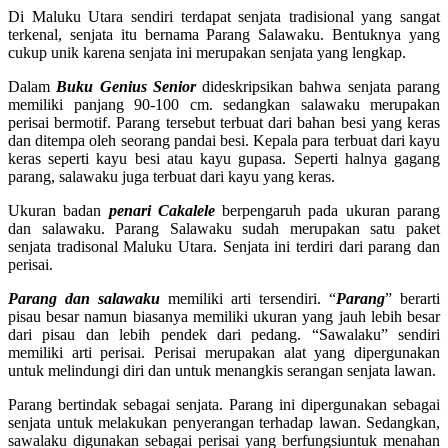
Di Maluku Utara sendiri terdapat senjata tradisional yang sangat
terkenal, senjata itu bernama Parang Salawaku. Bentuknya yang
cukup unik karena senjata ini merupakan senjata yang lengkap.
Dalam
Buku Genius Senior
dideskripsikan bahwa senjata parang
memiliki panjang 90-100 cm. sedangkan salawaku merupakan
perisai bermotif. Parang tersebut terbuat dari bahan besi yang keras
dan ditempa oleh seorang pandai besi. Kepala para terbuat dari kayu
keras seperti kayu besi atau kayu gupasa. Seperti halnya gagang
parang, salawaku juga terbuat dari kayu yang keras.
Ukuran badan
penari Cakalele
berpengaruh pada ukuran parang
dan salawaku. Parang Salawaku sudah merupakan satu paket
senjata tradisonal Maluku Utara. Senjata ini terdiri dari parang dan
perisai.
Parang dan salawaku
memiliki arti tersendiri. “
Parang
” berarti
pisau besar namun biasanya memiliki ukuran yang jauh lebih besar
dari pisau dan lebih pendek dari pedang. “Sawalaku” sendiri
memiliki arti perisai. Perisai merupakan alat yang dipergunakan
untuk melindungi diri dan untuk menangkis serangan senjata lawan.
Parang bertindak sebagai senjata. Parang ini dipergunakan sebagai
senjata untuk melakukan penyerangan terhadap lawan. Sedangkan,
sawalaku digunakan sebagai perisai yang berfungsiuntuk menahan