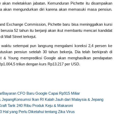
te akan meletakkan jabatan. Kemunduran Pichette itu disampaikan
dia akan mengundurkan diri karena akan memasuki masa pensiun.
s and Exchange Commission, Pichette baru bisa meninggalkan kursi
 berusia 52 tahun itu berjanji akan ikut membantu mencari kandidat
i Wall Street terkejut.
 waktu setempat pun langsung mengalami koreksi 2,4 persen ke
skan pensiun setelah 30 tahun bekerja. Dia telah berkiprah di
nst & Young memprediksi Google akan menghasilkan pendapatan
Rp1.004,5 triliun dengan kurs Rp13.217 per USD.
Bayaran CFO Baru Google Capai Rp915 Miliar
Konsumsi Ikan RI Kalah Jauh dari Malaysia & Jepang
Kraft Tarik 240 Ribu Produk Keju & Makaroni
3 Hal yang Perlu Diketahui tentang Zika Virus