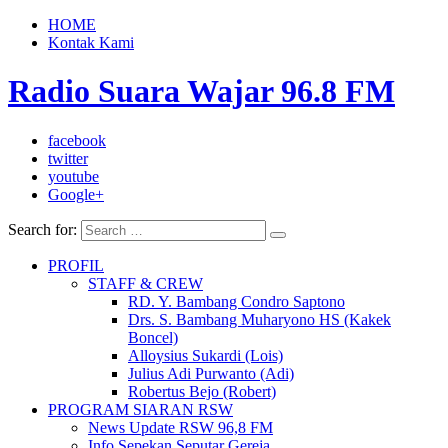
HOME
Kontak Kami
Radio Suara Wajar 96.8 FM
facebook
twitter
youtube
Google+
Search for:
PROFIL
STAFF & CREW
RD. Y. Bambang Condro Saptono
Drs. S. Bambang Muharyono HS (Kakek
Boncel)
Alloysius Sukardi (Lois)
Julius Adi Purwanto (Adi)
Robertus Bejo (Robert)
PROGRAM SIARAN RSW
News Update RSW 96,8 FM
Info Sepekan Seputar Gereja