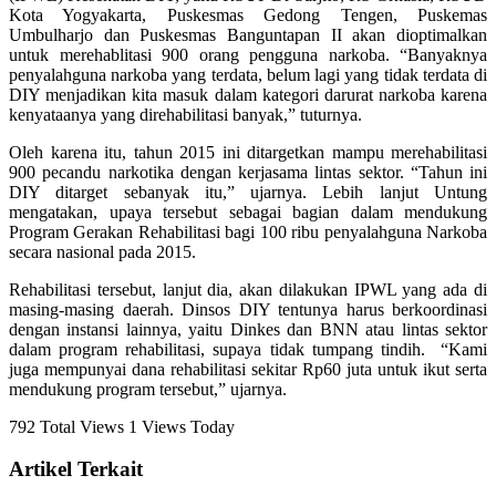
Kota Yogyakarta, Puskesmas Gedong Tengen, Puskemas
Umbulharjo dan Puskesmas Banguntapan II akan dioptimalkan
untuk merehablitasi 900 orang pengguna narkoba. “Banyaknya
penyalahguna narkoba yang terdata, belum lagi yang tidak terdata di
DIY menjadikan kita masuk dalam kategori darurat narkoba karena
kenyataanya yang direhabilitasi banyak,” tuturnya.
Oleh karena itu, tahun 2015 ini ditargetkan mampu merehabilitasi
900 pecandu narkotika dengan kerjasama lintas sektor. “Tahun ini
DIY ditarget sebanyak itu,” ujarnya. Lebih lanjut Untung
mengatakan, upaya tersebut sebagai bagian dalam mendukung
Program Gerakan Rehabilitasi bagi 100 ribu penyalahguna Narkoba
secara nasional pada 2015.
Rehabilitasi tersebut, lanjut dia, akan dilakukan IPWL yang ada di
masing-masing daerah. Dinsos DIY tentunya harus berkoordinasi
dengan instansi lainnya, yaitu Dinkes dan BNN atau lintas sektor
dalam program rehabilitasi, supaya tidak tumpang tindih. “Kami
juga mempunyai dana rehabilitasi sekitar Rp60 juta untuk ikut serta
mendukung program tersebut,” ujarnya.
792 Total Views
1 Views Today
Artikel Terkait