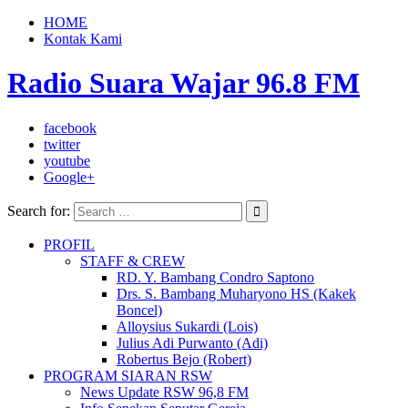
HOME
Kontak Kami
Radio Suara Wajar 96.8 FM
facebook
twitter
youtube
Google+
Search for:
PROFIL
STAFF & CREW
RD. Y. Bambang Condro Saptono
Drs. S. Bambang Muharyono HS (Kakek
Boncel)
Alloysius Sukardi (Lois)
Julius Adi Purwanto (Adi)
Robertus Bejo (Robert)
PROGRAM SIARAN RSW
News Update RSW 96,8 FM