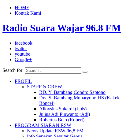
HOME
Kontak Kami
Radio Suara Wajar 96.8 FM
facebook
twitter
youtube
Google+
Search for:
PROFIL
STAFF & CREW
RD. Y. Bambang Condro Saptono
Drs. S. Bambang Muharyono HS (Kakek
Boncel)
Alloysius Sukardi (Lois)
Julius Adi Purwanto (Adi)
Robertus Bejo (Robert)
PROGRAM SIARAN RSW
News Update RSW 96,8 FM
Info Sepekan Seputar Gereja