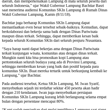
daerah, dan memperkenalkan Lampung di mata seluruh peserta dari
seluruh Indonesia,” ujar Wakil Gubernur Lampung Bachtiar Basri
saat menerima audiensi Komunitas SKIn Lampung di Rumah Dinas
Wakil Gubernur Lampung, Kamis (8/11/18).
Bachtiar juga berharap Komunitas SKIn Lampung dapat
memanfaatkan even besar tersebut sebaik-baiknya. Kemudian, dapat
berkolaborasi dan bekerja sama baik dengan Dinas Pariwisata
maupun dinas terkait. Sehingga, dapat memberikan kesan baik
kepada seluruh Komunitas SKIn dari seluruh penjuru Nusantara.
“Saya harap nanti dapat bekerjas ama dengan Dinas Pariwisata
terkait kunjungan wisata, komunitas atau dengan dinas terkait.
Mungkin nanti kita bisa promosikan kopi Lampung atau
pertontonkan seluruh budaya yang ada di Provinsi Lampung,
sehingga memberikan kesan yang baik dan positif kepada para
komunitas SKIn. Buat mereka tertarik untuk berkunjung kembali ke
Lampung,” ujar Bachtiar.
Pada audiensi tersebut, Ketua SKIn Lampung, M. Iwan Syarif,
menyebutkan sejauh ini terdaftar sekitar 450 peserta akan hadir
dengan 210 kendaraan. Iwan juga menyebutkan persiapan
Komunitas SKIn Lampung kurang lebih berlangsung selama empat
bulan dengan persentase mencapai 80%.
“Kami sudah persiapkan dari mulai terpilihnya Lampung saat ajang