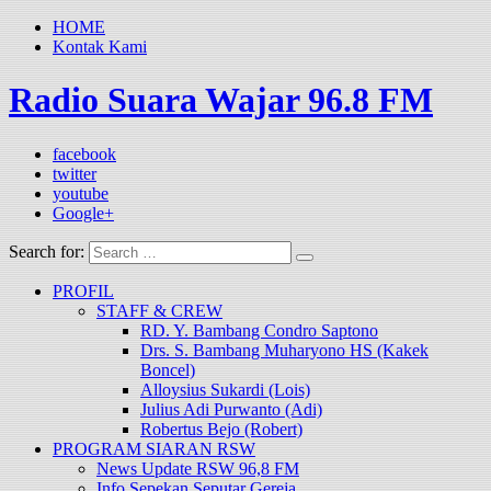
HOME
Kontak Kami
Radio Suara Wajar 96.8 FM
facebook
twitter
youtube
Google+
Search for:
PROFIL
STAFF & CREW
RD. Y. Bambang Condro Saptono
Drs. S. Bambang Muharyono HS (Kakek
Boncel)
Alloysius Sukardi (Lois)
Julius Adi Purwanto (Adi)
Robertus Bejo (Robert)
PROGRAM SIARAN RSW
News Update RSW 96,8 FM
Info Sepekan Seputar Gereja