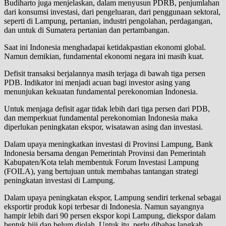
Budiharto juga menjelaskan, dalam menyusun PDRB, penjumlahan
dari konsumsi investasi, dari pengeluaran, dari penggunaan sektoral,
seperti di Lampung, pertanian, industri pengolahan, perdagangan,
dan untuk di Sumatera pertanian dan pertambangan.
Saat ini Indonesia menghadapai ketidakpastian ekonomi global.
Namun demikian, fundamental ekonomi negara ini masih kuat.
Defisit transaksi berjalannya masih terjaga di bawah tiga persen
PDB. Indikator ini menjadi acuan bagi investor asing yang
menunjukan kekuatan fundamental perekonomian Indonesia.
Untuk menjaga defisit agar tidak lebih dari tiga persen dari PDB,
dan memperkuat fundamental perekonomian Indonesia maka
diperlukan peningkatan ekspor, wisatawan asing dan investasi.
Dalam upaya meningkatkan investasi di Provinsi Lampung, Bank
Indonesia bersama dengan Pemerintah Provinsi dan Pemerintah
Kabupaten/Kota telah membentuk Forum Investasi Lampung
(FOILA), yang bertujuan untuk membahas tantangan strategi
peningkatan investasi di Lampung.
Dalam upaya peningkatan ekspor, Lampung sendiri terkenal sebagai
eksportir produk kopi terbesar di Indonesia. Namun sayangnya
hampir lebih dari 90 persen ekspor kopi Lampung, diekspor dalam
bentuk biji dan belum diolah. Untuk itu, perlu dibahas langkah