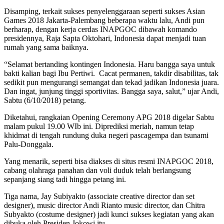
Disamping, terkait sukses penyelenggaraan seperti sukses Asian
Games 2018 Jakarta-Palembang beberapa waktu lalu, Andi pun
berharap, dengan kerja cerdas INAPGOC dibawah komando
presidennya, Raja Sapta Oktohari, Indonesia dapat menjadi tuan
rumah yang sama baiknya.
“Selamat bertanding kontingen Indonesia. Haru bangga saya untuk
bakti kalian bagi Ibu Pertiwi. Cacat permanen, takdir disabilitas, tak
sedikit pun mengurangi semangat dan tekad jadikan Indonesia juara.
Dan ingat, junjung tinggi sportivitas. Bangga saya, salut,” ujar Andi,
Sabtu (6/10/2018) petang.
Diketahui, rangkaian Opening Ceremony APG 2018 digelar Sabtu
malam pukul 19.00 WIb ini. Diprediksi meriah, namun tetap
khidmat di tengah rundung duka negeri pascagempa dan tsunami
Palu-Donggala.
Yang menarik, seperti bisa diakses di situs resmi INAPGOC 2018,
cabang olahraga panahan dan voli duduk telah berlangsung
sepanjang siang tadi hingga petang ini.
Tiga nama, Jay Subiyakto (associate creative director dan set
designer), music director Andi Rianto music director, dan Chitra
Subyakto (costume designer) jadi kunci sukses kegiatan yang akan
dibuka oleh Presiden Jokowi itu.