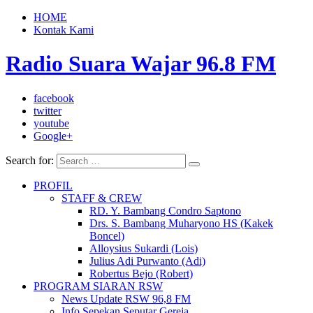
HOME
Kontak Kami
Radio Suara Wajar 96.8 FM
facebook
twitter
youtube
Google+
Search for:
PROFIL
STAFF & CREW
RD. Y. Bambang Condro Saptono
Drs. S. Bambang Muharyono HS (Kakek
Boncel)
Alloysius Sukardi (Lois)
Julius Adi Purwanto (Adi)
Robertus Bejo (Robert)
PROGRAM SIARAN RSW
News Update RSW 96,8 FM
Info Sepekan Seputar Gereja