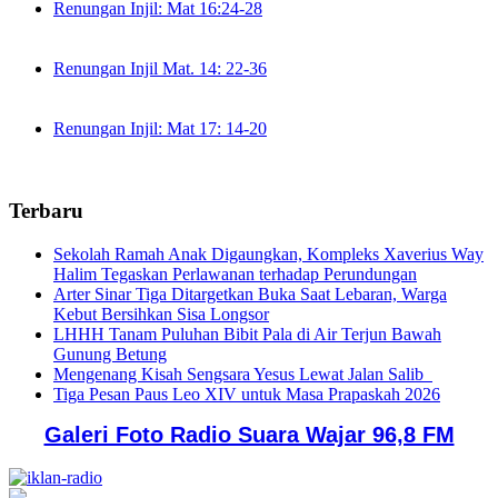
Renungan Injil: Mat 16:24-28
Renungan Injil Mat. 14: 22-36
Renungan Injil: Mat 17: 14-20
Terbaru
Sekolah Ramah Anak Digaungkan, Kompleks Xaverius Way
Halim Tegaskan Perlawanan terhadap Perundungan
Arter Sinar Tiga Ditargetkan Buka Saat Lebaran, Warga
Kebut Bersihkan Sisa Longsor
LHHH Tanam Puluhan Bibit Pala di Air Terjun Bawah
Gunung Betung
Mengenang Kisah Sengsara Yesus Lewat Jalan Salib
Tiga Pesan Paus Leo XIV untuk Masa Prapaskah 2026
Galeri Foto Radio Suara Wajar 96,8 FM