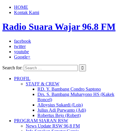
HOME
Kontak Kami
Radio Suara Wajar 96.8 FM
facebook
twitter
youtube
Google+
Search for:
PROFIL
STAFF & CREW
RD. Y. Bambang Condro Saptono
Drs. S. Bambang Muharyono HS (Kakek
Boncel)
Alloysius Sukardi (Lois)
Julius Adi Purwanto (Adi)
Robertus Bejo (Robert)
PROGRAM SIARAN RSW
News Update RSW 96,8 FM