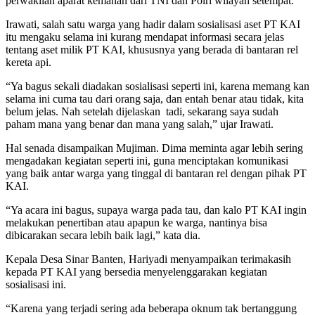
perwakilan aparat kemanan dari TNI dan Polri wilayah setempat.
Irawati, salah satu warga yang hadir dalam sosialisasi aset PT KAI
itu mengaku selama ini kurang mendapat informasi secara jelas
tentang aset milik PT KAI, khususnya yang berada di bantaran rel
kereta api.
“Ya bagus sekali diadakan sosialisasi seperti ini, karena memang kan
selama ini cuma tau dari orang saja, dan entah benar atau tidak, kita
belum jelas. Nah setelah dijelaskan tadi, sekarang saya sudah
paham mana yang benar dan mana yang salah,” ujar Irawati.
Hal senada disampaikan Mujiman. Dima meminta agar lebih sering
mengadakan kegiatan seperti ini, guna menciptakan komunikasi
yang baik antar warga yang tinggal di bantaran rel dengan pihak PT
KAI.
“Ya acara ini bagus, supaya warga pada tau, dan kalo PT KAI ingin
melakukan penertiban atau apapun ke warga, nantinya bisa
dibicarakan secara lebih baik lagi,” kata dia.
Kepala Desa Sinar Banten, Hariyadi menyampaikan terimakasih
kepada PT KAI yang bersedia menyelenggarakan kegiatan
sosialisasi ini.
“Karena yang terjadi sering ada beberapa oknum tak bertanggung