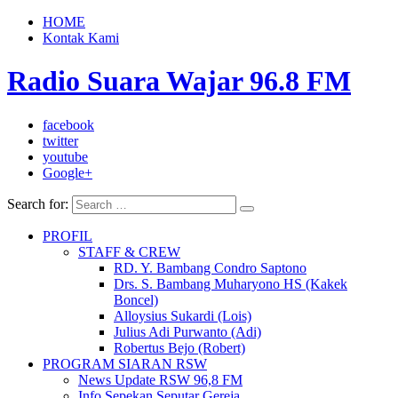
HOME
Kontak Kami
Radio Suara Wajar 96.8 FM
facebook
twitter
youtube
Google+
Search for:
PROFIL
STAFF & CREW
RD. Y. Bambang Condro Saptono
Drs. S. Bambang Muharyono HS (Kakek
Boncel)
Alloysius Sukardi (Lois)
Julius Adi Purwanto (Adi)
Robertus Bejo (Robert)
PROGRAM SIARAN RSW
News Update RSW 96,8 FM
Info Sepekan Seputar Gereja