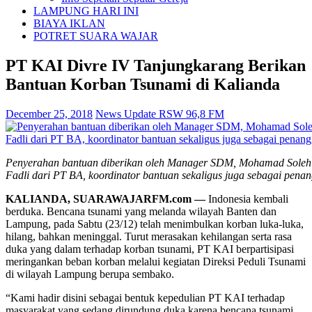
LAMPUNG HARI INI
BIAYA IKLAN
POTRET SUARA WAJAR
PT KAI Divre IV Tanjungkarang Berikan
Bantuan Korban Tsunami di Kalianda
December 25, 2018
News Update RSW 96,8 FM
Penyerahan bantuan diberikan oleh Manager SDM, Mohamad Soleh 
Fadli dari PT BA, koordinator bantuan sekaligus juga sebagai pen
KALIANDA, SUARAWAJARFM.com —
Indonesia kembali
berduka. Bencana tsunami yang melanda wilayah Banten dan
Lampung, pada Sabtu (23/12) telah menimbulkan korban luka-luka,
hilang, bahkan meninggal. Turut merasakan kehilangan serta rasa
duka yang dalam terhadap korban tsunami, PT KAI berpartisipasi
meringankan beban korban melalui kegiatan Direksi Peduli Tsunami
di wilayah Lampung berupa sembako.
“Kami hadir disini sebagai bentuk kepedulian PT KAI terhadap
masyarakat yang sedang dirundung duka karena bencana tsunami