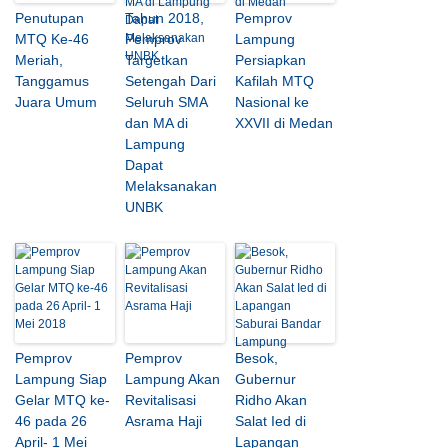
Penutupan
Tahun 2018,
Pemprov
MTQ Ke-46
Pemprov
Lampung
Meriah,
Targetkan
Persiapkan
Tanggamus
Setengah Dari
Kafilah MTQ
Juara Umum
Seluruh SMA
Nasional ke
dan MA di
XXVII di Medan
Lampung
Dapat
Melaksanakan
UNBK
Pemprov
Pemprov
Besok,
Lampung Siap
Lampung Akan
Gubernur
Gelar MTQ ke-
Revitalisasi
Ridho Akan
46 pada 26
Asrama Haji
Salat Ied di
April- 1 Mei
Lapangan