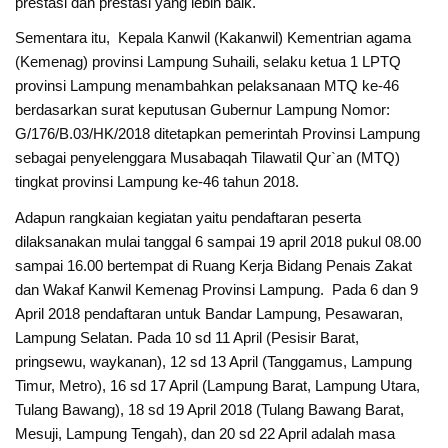
prestasi dan prestasi yang lebih baik.
Sementara itu, Kepala Kanwil (Kakanwil) Kementrian agama
(Kemenag) provinsi Lampung Suhaili, selaku ketua 1 LPTQ
provinsi Lampung menambahkan pelaksanaan MTQ ke-46
berdasarkan surat keputusan Gubernur Lampung Nomor:
G/176/B.03/HK/2018 ditetapkan pemerintah Provinsi Lampung
sebagai penyelenggara Musabaqah Tilawatil Qur`an (MTQ)
tingkat provinsi Lampung ke-46 tahun 2018.
Adapun rangkaian kegiatan yaitu pendaftaran peserta
dilaksanakan mulai tanggal 6 sampai 19 april 2018 pukul 08.00
sampai 16.00 bertempat di Ruang Kerja Bidang Penais Zakat
dan Wakaf Kanwil Kemenag Provinsi Lampung. Pada 6 dan 9
April 2018 pendaftaran untuk Bandar Lampung, Pesawaran,
Lampung Selatan. Pada 10 sd 11 April (Pesisir Barat,
pringsewu, waykanan), 12 sd 13 April (Tanggamus, Lampung
Timur, Metro), 16 sd 17 April (Lampung Barat, Lampung Utara,
Tulang Bawang), 18 sd 19 April 2018 (Tulang Bawang Barat,
Mesuji, Lampung Tengah), dan 20 sd 22 April adalah masa