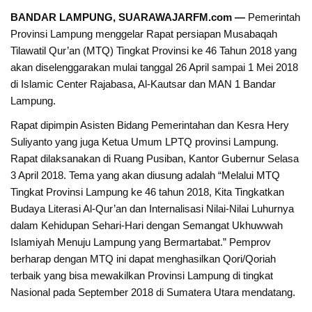
BANDAR LAMPUNG, SUARAWAJARFM.com —
Pemerintah
Provinsi Lampung menggelar Rapat persiapan Musabaqah
Tilawatil Qur’an (MTQ) Tingkat Provinsi ke 46 Tahun 2018 yang
akan diselenggarakan mulai tanggal 26 April sampai 1 Mei 2018
di Islamic Center Rajabasa, Al-Kautsar dan MAN 1 Bandar
Lampung.
Rapat dipimpin Asisten Bidang Pemerintahan dan Kesra Hery
Suliyanto yang juga Ketua Umum LPTQ provinsi Lampung.
Rapat dilaksanakan di Ruang Pusiban, Kantor Gubernur Selasa
3 April 2018. Tema yang akan diusung adalah “Melalui MTQ
Tingkat Provinsi Lampung ke 46 tahun 2018, Kita Tingkatkan
Budaya Literasi Al-Qur’an dan Internalisasi Nilai-Nilai Luhurnya
dalam Kehidupan Sehari-Hari dengan Semangat Ukhuwwah
Islamiyah Menuju Lampung yang Bermartabat.” Pemprov
berharap dengan MTQ ini dapat menghasilkan Qori/Qoriah
terbaik yang bisa mewakilkan Provinsi Lampung di tingkat
Nasional pada September 2018 di Sumatera Utara mendatang.