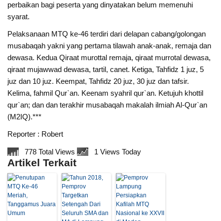
perbaikan bagi peserta yang dinyatakan belum memenuhi
syarat.
Pelaksanaan MTQ ke-46 terdiri dari delapan cabang/golongan
musabaqah yakni yang pertama tilawah anak-anak, remaja dan
dewasa. Kedua Qiraat murottal remaja, qiraat murrotal dewasa,
qiraat mujawwad dewasa, tartil, canet. Ketiga, Tahfidz 1 juz, 5
juz dan 10 juz. Keempat, Tahfidz 20 juz, 30 juz dan tafsir.
Kelima, fahmil Qur`an. Keenam syahril qur`an. Ketujuh khottil
qur`an; dan dan terakhir musabaqah makalah ilmiah Al-Qur`an
(M2IQ).***
Reporter : Robert
778 Total Views
1 Views Today
Artikel Terkait