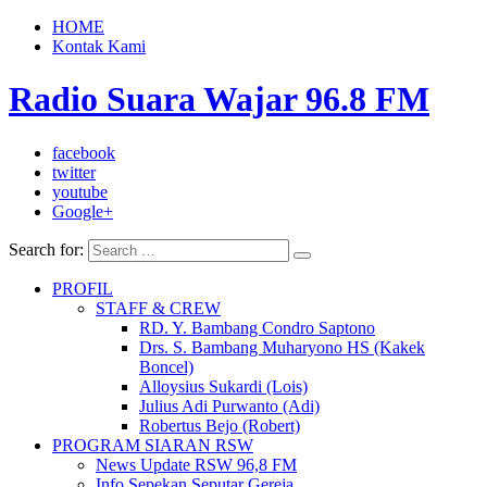
HOME
Kontak Kami
Radio Suara Wajar 96.8 FM
facebook
twitter
youtube
Google+
Search for:
PROFIL
STAFF & CREW
RD. Y. Bambang Condro Saptono
Drs. S. Bambang Muharyono HS (Kakek
Boncel)
Alloysius Sukardi (Lois)
Julius Adi Purwanto (Adi)
Robertus Bejo (Robert)
PROGRAM SIARAN RSW
News Update RSW 96,8 FM
Info Sepekan Seputar Gereja