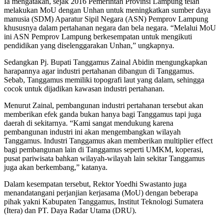
Ia mengatakan, sejak 2016 Pemerintah Provinsi Lampung telah
melakukan MoU dengan Unhan untuk meningkatkan sumber daya
manusia (SDM) Aparatur Sipil Negara (ASN) Pemprov Lampung
khususnya dalam pertahanan negara dan bela negara. “Melalui MoU
ini ASN Pemprov Lampung berkesempatan untuk mengikuti
pendidikan yang diselenggarakan Unhan,” ungkapnya.
Sedangkan Pj. Bupati Tanggamus Zainal Abidin mengungkapkan
harapannya agar industri pertahanan dibangun di Tanggamus.
Sebab, Tanggamus memiliki topografi laut yang dalam, sehingga
cocok untuk dijadikan kawasan industri pertahanan.
Menurut Zainal, pembangunan industri pertahanan tersebut akan
memberikan efek ganda bukan hanya bagi Tanggamus tapi juga
daerah di sekitarnya. “Kami sangat mendukung karena
pembangunan industri ini akan mengembangkan wilayah
Tanggamus. Industri Tanggamus akan memberikan multiplier effect
bagi pembangunan lain di Tanggamus seperti UMKM, koperasi,
pusat pariwisata bahkan wilayah-wilayah lain sekitar Tanggamus
juga akan berkembang,” katanya.
Dalam kesempatan tersebut, Rektor Yoedhi Swastanto juga
menandatangani perjanjian kerjasama (MoU) dengan beberapa
pihak yakni Kabupaten Tanggamus, Institut Teknologi Sumatera
(Itera) dan PT. Daya Radar Utama (DRU).