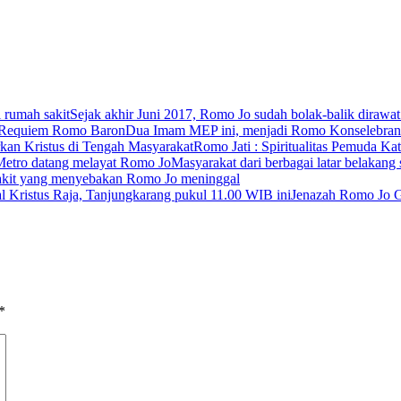
Sejak akhir Juni 2017, Romo Jo sudah bolak-balik dirawat
Dua Imam MEP ini, menjadi Romo Konselebra
Romo Jati : Spiritualitas Pemuda K
Masyarakat dari berbagai latar belakan
akit yang menyebakan Romo Jo meninggal
Jenazah Romo Jo G
*