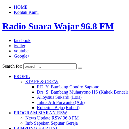
HOME
Kontak Kami
Radio Suara Wajar 96.8 FM
facebook
twitter
youtube
Google+
Search for:
PROFIL
STAFF & CREW
RD. Y. Bambang Condro Saptono
Drs. S. Bambang Muharyono HS (Kakek Boncel)
Alloysius Sukardi (Lois)
Julius Adi Purwanto (Adi)
Robertus Bejo (Robert)
PROGRAM SIARAN RSW
News Update RSW 96,8 FM
Info Sepekan Seputar Gereja
LAMPUNG HARI INI