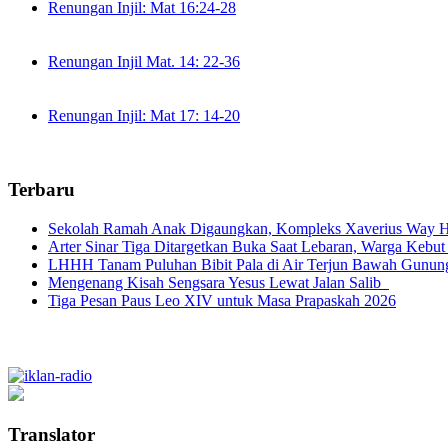
Renungan Injil: Mat 16:24-28
Renungan Injil Mat. 14: 22-36
Renungan Injil: Mat 17: 14-20
Terbaru
Sekolah Ramah Anak Digaungkan, Kompleks Xaverius Way Ha
Arter Sinar Tiga Ditargetkan Buka Saat Lebaran, Warga Kebut
LHHH Tanam Puluhan Bibit Pala di Air Terjun Bawah Gunun
Mengenang Kisah Sengsara Yesus Lewat Jalan Salib
Tiga Pesan Paus Leo XIV untuk Masa Prapaskah 2026
Translator