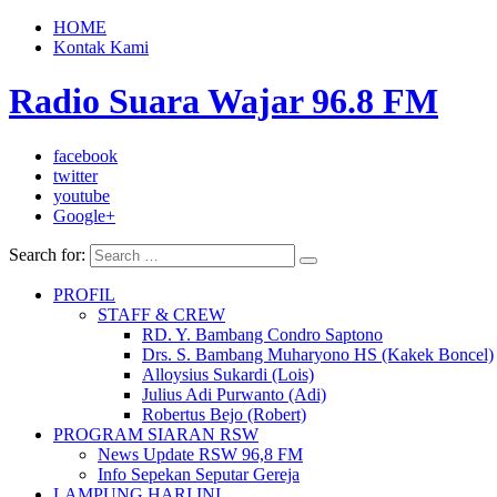
HOME
Kontak Kami
Radio Suara Wajar 96.8 FM
facebook
twitter
youtube
Google+
Search for:
PROFIL
STAFF & CREW
RD. Y. Bambang Condro Saptono
Drs. S. Bambang Muharyono HS (Kakek Boncel)
Alloysius Sukardi (Lois)
Julius Adi Purwanto (Adi)
Robertus Bejo (Robert)
PROGRAM SIARAN RSW
News Update RSW 96,8 FM
Info Sepekan Seputar Gereja
LAMPUNG HARI INI