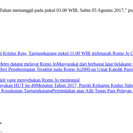
a Tuhan memanggil pada pukul 03.00 WIB, Sabtu 05 Agustus 2017,” 
Jenazah Romo Jo G
Masyarakat dari berbagai latar belakan
2000-an Umat Katolik Paro
akit yang menyebakan Romo Jo meninggal
Menutup Tahun 2017, Paroki Keluarga Kudus Si
Perpindahan atau Alih Tugas Para Pelayan
*