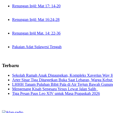
Renungan Injil: Mat 17: 14-20
Renungan Injil: Mat 16:24-28
Renungan Injil Mat. 14: 22-36
Pakaian Adat Sulawesi Tengah
Terbaru
Sekolah Ramah Anak Digaungkan, Kompleks Xaverius Way Ha
Arter Sinar Tiga Ditargetkan Buka Saat Lebaran, Warga Kebut
LHHH Tanam Puluhan Bibit Pala di Air Terjun Bawah Gunun
Mengenang Kisah Sengsara Yesus Lewat Jalan Salib
Tiga Pesan Paus Leo XIV untuk Masa Prapaskah 2026