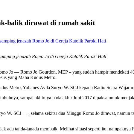
k-balik dirawat di rumah sakit
 samping jenazah Romo Jo di Gereja Katolik Paroki Hati
Romo Jo — Romo Jo Gourdon, MEP – yang sudah hampir mendekati 40
Yesus yang Maha Kudus Metro.
us Metro, Yohanes Avila Suryo W. SCJ kepada Radio Suara Wajar ma
 tubuhnya, sampai akhirnya pada akhir Juni 2017 dipaksa untuk menj
o W. SCJ — , selama sekitar dua Minggu Romo Jo dirawat, namun tamp
tidak ada tanda-tanada membaik. Melihat situasi seperti itu, nampakn