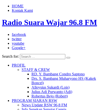
HOME
Kontak Kami
Radio Suara Wajar 96.8 FM
facebook
twitter
youtube
Google+
Search for:
PROFIL
STAFF & CREW
RD. Y. Bambang Condro Saptono
Drs. S. Bambang Muharyono HS (Kakek
Boncel)
Alloysius Sukardi (Lois)
Julius Adi Purwanto (Adi)
Robertus Bejo (Robert)
PROGRAM SIARAN RSW
News Update RSW 96,8 FM
Info Sepekan Seputar Gereja