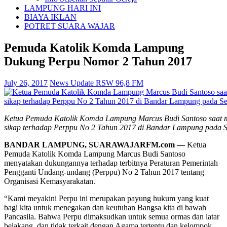
LAMPUNG HARI INI
BIAYA IKLAN
POTRET SUARA WAJAR
Pemuda Katolik Komda Lampung
Dukung Perpu Nomor 2 Tahun 2017
July 26, 2017
News Update RSW 96,8 FM
Ketua Pemuda Katolik Komda Lampung Marcus Budi Santoso saat
sikap terhadap Perppu No 2 Tahun 2017 di Bandar Lampung pada Se
BANDAR LAMPUNG, SUARAWAJARFM.com —
Ketua
Pemuda Katolik Komda Lampung Marcus Budi Santoso
menyatakan dukungannya terhadap terbitnya Peraturan Pemerintah
Pengganti Undang-undang (Perppu) No 2 Tahun 2017 tentang
Organisasi Kemasyarakatan.
“Kami meyakini Perpu ini merupakan payung hukum yang kuat
bagi kita untuk menegakan dan keutuhan Bangsa kita di bawah
Pancasila. Bahwa Perpu dimaksudkan untuk semua ormas dan latar
belakang, dan tidak terkait dengan Agama tertentu dan kelompok