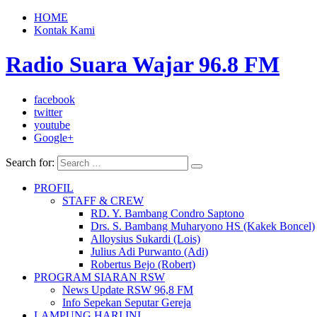
HOME
Kontak Kami
Radio Suara Wajar 96.8 FM
facebook
twitter
youtube
Google+
Search for:
PROFIL
STAFF & CREW
RD. Y. Bambang Condro Saptono
Drs. S. Bambang Muharyono HS (Kakek Boncel)
Alloysius Sukardi (Lois)
Julius Adi Purwanto (Adi)
Robertus Bejo (Robert)
PROGRAM SIARAN RSW
News Update RSW 96,8 FM
Info Sepekan Seputar Gereja
LAMPUNG HARI INI