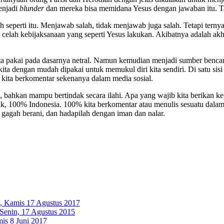
enjadi
blunder
dan mereka bisa memidana Yesus dengan jawaban itu. Ta
 seperti itu. Menjawab salah, tidak menjawab juga salah. Tetapi ternya
 celah kebijaksanaan yang seperti Yesus lakukan. Akibatnya adalah akhi
ita pakai pada dasarnya netral. Namun kemudian menjadi sumber benca
ta dengan mudah dipakai untuk memukul diri kita sendiri. Di satu si
ka kita berkomentar sekenanya dalam media sosial.
, bahkan mampu bertindak secara ilahi. Apa yang wajib kita berikan ke
olik, 100% Indonesia. 100% kita berkomentar atau menulis sesuatu dala
gagah berani, dan hadapilah dengan iman dan nalar.
, Kamis 17 Agustus 2017
Senin, 17 Agustus 2015
is 8 Juni 2017