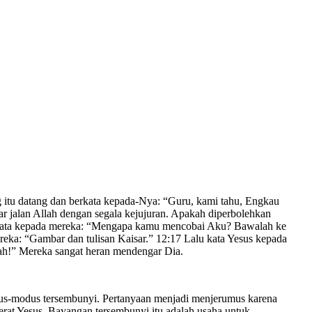
 itu datang dan berkata kepada-Nya: “Guru, kami tahu, Engkau
ar jalan Allah dengan segala kejujuran. Apakah diperbolehkan
berkata kepada mereka: “Mengapa kamu mencobai Aku? Bawalah ke
reka: “Gambar dan tulisan Kaisar.” 12:17 Lalu kata Yesus kepada
ah!” Mereka sangat heran mendengar Dia.
odus-modus tersembunyi. Pertanyaan menjadi menjerumus karena
erat Yesus. Bayangan tersembunyi itu adalah usaha untuk