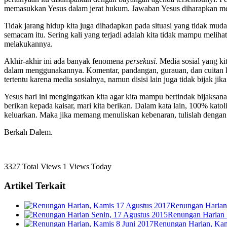
memasukkan Yesus dalam jerat hukum. Jawaban Yesus diharapkan m
Tidak jarang hidup kita juga dihadapkan pada situasi yang tidak mudah
semacam itu. Sering kali yang terjadi adalah kita tidak mampu melihat
melakukannya.
Akhir-akhir ini ada banyak fenomena
persekusi
. Media sosial yang k
dalam menggunakannya. Komentar, pandangan, gurauan, dan cuitan ki
tertentu karena media sosialnya, namun disisi lain juga tidak bijak ji
Yesus hari ini mengingatkan kita agar kita mampu bertindak bijaksana
berikan kepada kaisar, mari kita berikan. Dalam kata lain, 100% kat
keluarkan. Maka jika memang menuliskan kebenaran, tulislah dengan 
Berkah Dalem.
3327 Total Views
1 Views Today
Artikel Terkait
Renungan Harian
Renungan Harian 
Renungan Harian, Kam