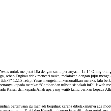
Yesus untuk menjerat Dia dengan suatu pertanyaan. 12:14 Orang-orang
juga, sebab Engkau tidak mencari muka, melainkan dengan jujur mengaj
u tidak?” 12:15 Tetapi Yesus mengetahui kemunafikan mereka, lalu 
bertanya kepada mereka: “Gambar dan tulisan siapakah ini?” Jawab me
pada Kaisar dan kepada Allah apa yang wajib kamu berikan kepada All
kemudian pertanyaan itu menjadi berpihak karena dibelakangnya ada m
tanyaan orang Farisi dan Herodian dengan jelas dikatakan untuk menj