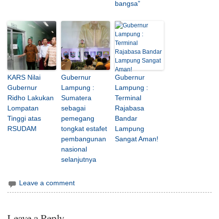
bangsa”
KARS Nilai
Gubernur
Gubernur
Gubernur
Lampung :
Lampung :
Ridho Lakukan
Sumatera
Terminal
Lompatan
sebagai
Rajabasa
Tinggi atas
pemegang
Bandar
RSUDAM
tongkat estafet
Lampung
pembangunan
Sangat Aman!
nasional
selanjutnya
Leave a comment
Leave a Reply