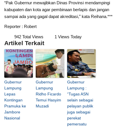
“Pak Gubernur mewajibkan Dinas Provinsi mendampingi
kabupaten dan kota agar pembinaan berlapis dan jangan
sampai ada yang gagal dapat akreditasi,” kata Reihana.***
Reporter : Robert
942 Total Views
1 Views Today
Artikel Terkait
Gubernur
Gubernur
Gubernur
Lampung
Lampung
Lampung :
Lepas
Ridho Ficardo
“Tugas ASN
Kontingan
Temui Hasyim
selain sebagai
Pramuka ke
Muzadi
pelayan publik
Jambore
juga sebagai
Nasional
perekat
pemersatu