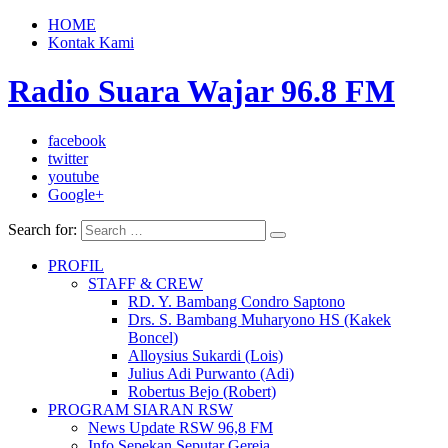
HOME
Kontak Kami
Radio Suara Wajar 96.8 FM
facebook
twitter
youtube
Google+
Search for:
PROFIL
STAFF & CREW
RD. Y. Bambang Condro Saptono
Drs. S. Bambang Muharyono HS (Kakek
Boncel)
Alloysius Sukardi (Lois)
Julius Adi Purwanto (Adi)
Robertus Bejo (Robert)
PROGRAM SIARAN RSW
News Update RSW 96,8 FM
Info Sepekan Seputar Gereja