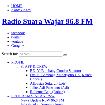
HOME
Kontak Kami
Radio Suara Wajar 96.8 FM
facebook
twitter
youtube
Google+
Search for:
PROFIL
STAFF & CREW
RD. Y. Bambang Condro Saptono
Drs. S. Bambang Muharyono HS (Kakek
Boncel)
Alloysius Sukardi (Lois)
Julius Adi Purwanto (Adi)
Robertus Bejo (Robert)
PROGRAM SIARAN RSW
News Update RSW 96,8 FM
Info Sepekan Seputar Gereja