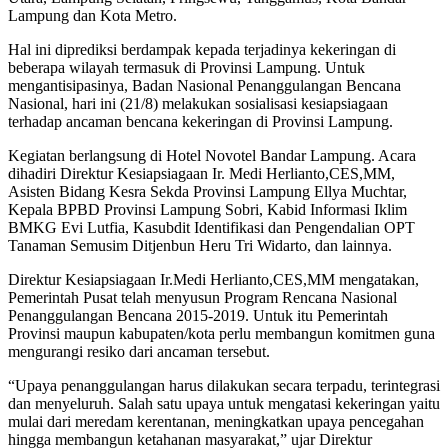
Lampung dan Kota Metro.
Hal ini diprediksi berdampak kepada terjadinya kekeringan di
beberapa wilayah termasuk di Provinsi Lampung. Untuk
mengantisipasinya, Badan Nasional Penanggulangan Bencana
Nasional, hari ini (21/8) melakukan sosialisasi kesiapsiagaan
terhadap ancaman bencana kekeringan di Provinsi Lampung.
Kegiatan berlangsung di Hotel Novotel Bandar Lampung. Acara
dihadiri Direktur Kesiapsiagaan Ir. Medi Herlianto,CES,MM,
Asisten Bidang Kesra Sekda Provinsi Lampung Ellya Muchtar,
Kepala BPBD Provinsi Lampung Sobri, Kabid Informasi Iklim
BMKG Evi Lutfia, Kasubdit Identifikasi dan Pengendalian OPT
Tanaman Semusim Ditjenbun Heru Tri Widarto, dan lainnya.
Direktur Kesiapsiagaan Ir.Medi Herlianto,CES,MM mengatakan,
Pemerintah Pusat telah menyusun Program Rencana Nasional
Penanggulangan Bencana 2015-2019. Untuk itu Pemerintah
Provinsi maupun kabupaten/kota perlu membangun komitmen guna
mengurangi resiko dari ancaman tersebut.
“Upaya penanggulangan harus dilakukan secara terpadu, terintegrasi
dan menyeluruh. Salah satu upaya untuk mengatasi kekeringan yaitu
mulai dari meredam kerentanan, meningkatkan upaya pencegahan
hingga membangun ketahanan masyarakat,” ujar Direktur