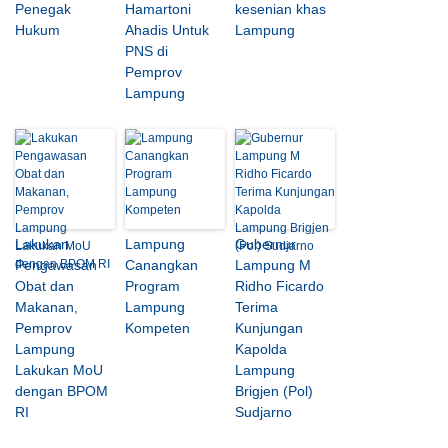
Penegak
Hamartoni
kesenian khas
Hukum
Ahadis Untuk
Lampung
PNS di
Pemprov
Lampung
Lakukan
Lampung
Gubernur
Pengawasan
Canangkan
Lampung M
Obat dan
Program
Ridho Ficardo
Makanan,
Lampung
Terima
Pemprov
Kompeten
Kunjungan
Lampung
Kapolda
Lakukan MoU
Lampung
dengan BPOM
Brigjen (Pol)
RI
Sudjarno