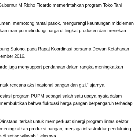
Gubernur M Ridho Ficardo memerintahkan program Toko Tani
sumen, memotong rantai pasok, mengurangi keuntungan middlemen
rapkan mampu melindungi harga di tingkat produsen dan menekan
mpung Sutono, pada Rapat Koordinasi bersama Dewan Ketahanan
sember 2016.
cardo juga menyupport pendanaan dalam rangka meningkatkan
k rencana aksi nasional pangan dan gizi,” ujarnya.
esiasi program PUPM sebagai salah satu upaya nyata dalam
ang membuktikan bahwa fluktuasi harga pangan berpengaruh terhadap
nstansi terkait untuk memperkuat sinergi program lintas sektor
eningkatkan produksi pangan, menjaga infrastruktur pendukuing
di setiap wilayah,” jelasnya.