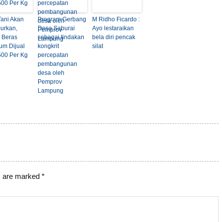
Tani Akan
Program Gerbang
M Ridho Ficardo :
curkan,
Desa Saburai
Ayo lestaraikan
 Beras
sebagai tindakan
bela diri pencak
um Dijual
kongkrit
silat
500 Per Kg
percepatan
pembangunan
desa oleh
Pemprov
Lampung
s are marked
*