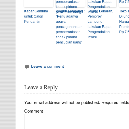
Kabar Gembira
Wagub Lampung :
Jelang Lebaran,
Toko 
untuk Calon
“Perlu adanya
Pemprov
Dilun
Pengantin
upaya
Lampung
Harga
pencegahan dan
Lakukan Rapat
Premi
pemberantasan
Pengendalian
Rp 7.
tindak pidana
Inflasi
pencucian uang”
Leave a comment
Leave a Reply
Your email address will not be published.
Required field
Comment