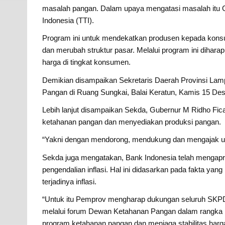
masalah pangan. Dalam upaya mengatasi masalah itu 
Indonesia (TTI).
Program ini untuk mendekatkan produsen kepada kon
dan merubah struktur pasar. Melalui program ini diha
harga di tingkat konsumen.
Demikian disampaikan Sekretaris Daerah Provinsi La
Pangan di Ruang Sungkai, Balai Keratun, Kamis 15 De
Lebih lanjut disampaikan Sekda, Gubernur M Ridho Fi
ketahanan pangan dan menyediakan produksi pangan.
“Yakni dengan mendorong, mendukung dan mengajak untu
Sekda juga mengatakan, Bank Indonesia telah mengapr
pengendalian inflasi. Hal ini didasarkan pada fakta y
terjadinya inflasi.
“Untuk itu Pemprov mengharap dukungan seluruh SKPD/i
melalui forum Dewan Ketahanan Pangan dalam rangka m
program ketahanan pangan dan menjaga stabilitas harga 