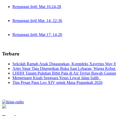
Renungan Injil: Mat 16:24-28
Renungan Injil Mat. 14: 22-36
Renungan Injil: Mat 17: 14-20
Terbaru
Sekolah Ramah Anak Digaungkan, Kompleks Xaverius Way Ha
Arter Sinar Tiga Ditargetkan Buka Saat Lebaran, Warga Kebut
LHHH Tanam Puluhan Bibit Pala di Air Terjun Bawah Gunun
Mengenang Kisah Sengsara Yesus Lewat Jalan Salib
Tiga Pesan Paus Leo XIV untuk Masa Prapaskah 2026