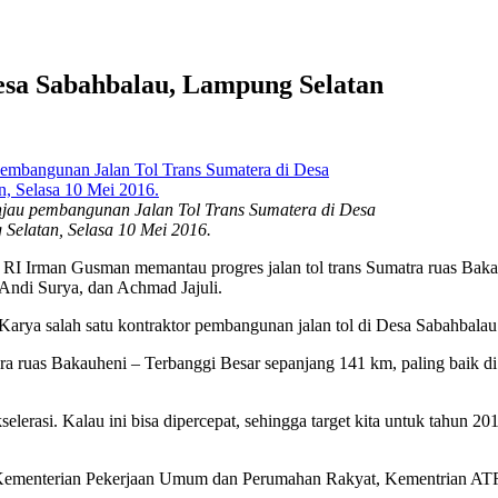
esa Sabahbalau, Lampung Selatan
jau pembangunan Jalan Tol Trans Sumatera di Desa
elatan, Selasa 10 Mei 2016.
RI Irman Gusman memantau progres jalan tol trans Sumatra ruas Baka
ndi Surya, dan Achmad Jajuli.
ya salah satu kontraktor pembangunan jalan tol di Desa Sabahbalau 
a ruas Bakauheni – Terbanggi Besar sepanjang 141 km, paling baik d
lerasi. Kalau ini bisa dipercepat, sehingga target kita untuk tahun 2018
rti Kementerian Pekerjaan Umum dan Perumahan Rakyat, Kementrian AT