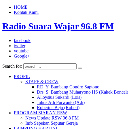
HOME
Kontak Kami
Radio Suara Wajar 96.8 FM
facebook
twitter
youtube
Google+
Search for:
PROFIL
STAFF & CREW
RD. Y. Bambang Condro Saptono
Drs. S. Bambang Muharyono HS (Kakek Boncel)
Alloysius Sukardi (Lois)
Julius Adi Purwanto (Adi)
Robertus Bejo (Robert)
PROGRAM SIARAN RSW
News Update RSW 96,8 FM
Info Sepekan Seputar Gereja
LAMPUNG HARI INI