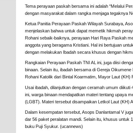
Tema perayaan paskah bersama ini adalah “Melalui Per
dengan masyarakat dalam rangka menjaga tegaknya Ne
Ketua Panitia Perayaan Paskah Wilayah Surabaya, Asop
menjelaskan bahwa untuk dapat memetik hikmah peraya
Rohani sebaik-baiknya, perayaan Hari Raya Paskah me
anggota yang beragama Kristiani. Hal ini bertujuan u
dengan melakukan Ibadah secara khusus dengan hikma
Rangkaian Perayaan Paskah TNI AL ini, juga diisi deng
binaan. Selain itu, ibadah bersama di Gereja Oikumen
Rohani Katolik dari Bintal Koarmatim, Mayor Laut (KH) 
Usai ibadah, dilanjutkan dengan ceramah umum diikuti
ini, warga binaan mendapatkan materi tentang upaya men
(LGBT). Materi tersebut disampaikan Letkol Laut (KH) Ar
Dalam kesempatan tersebut, Asops Danlantamal V juga
dar 56 paket peralatan mandi. Selain itu, khusus untuk 
buku Puji Syukur. (ucannews)