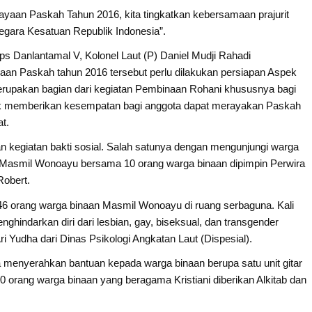
ayaan Paskah Tahun 2016, kita tingkatkan kebersamaan prajurit
gara Kesatuan Republik Indonesia”.
s Danlantamal V, Kolonel Laut (P) Daniel Mudji Rahadi
an Paskah tahun 2016 tersebut perlu dilakukan persiapan Aspek
rupakan bagian dari kegiatan Pembinaan Rohani khususnya bagi
ntuk memberikan kesempatan bagi anggota dapat merayakan Paskah
t.
an kegiatan bakti sosial. Salah satunya dengan mengunjungi warga
e Masmil Wonoayu bersama 10 orang warga binaan dipimpin Perwira
Robert.
 46 orang warga binaan Masmil Wonoayu di ruang serbaguna. Kali
ghindarkan diri dari lesbian, gay, biseksual, dan transgender
i Yudha dari Dinas Psikologi Angkatan Laut (Dispesial).
 menyerahkan bantuan kepada warga binaan berupa satu unit gitar
10 orang warga binaan yang beragama Kristiani diberikan Alkitab dan