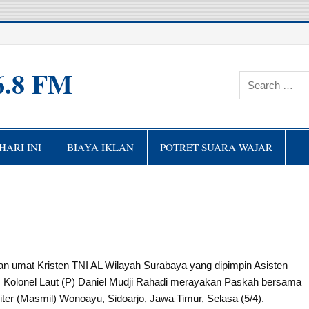
6.8 FM
ARI INI
BIAYA IKLAN
POTRET SUARA WAJAR
an umat Kristen TNI AL Wilayah Surabaya yang dipimpin Asisten
 Kolonel Laut (P) Daniel Mudji Rahadi merayakan Paskah bersama
er (Masmil) Wonoayu, Sidoarjo, Jawa Timur, Selasa (5/4).