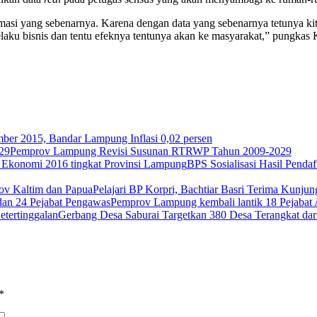
si yang sebenarnya. Karena dengan data yang sebenarnya tetunya kit
elaku bisnis dan tentu efeknya tentunya akan ke masyarakat,” pungk
ber 2015, Bandar Lampung Inflasi 0,02 persen
Pemprov Lampung Revisi Susunan RTRWP Tahun 2009-2029
BPS Sosialisasi Hasil Penda
Pelajari BP Korpri, Bachtiar Basri Terima Kunj
Pemprov Lampung kembali lantik 18 Pejabat 
Gerbang Desa Saburai Targetkan 380 Desa Terangkat dari
*