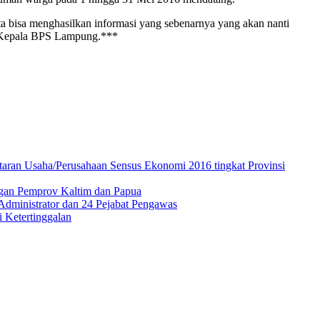
a bisa menghasilkan informasi yang sebenarnya yang akan nanti
as Kepala BPS Lampung.***
ftaran Usaha/Perusahaan Sensus Ekonomi 2016 tingkat Provinsi
ungan Pemprov Kaltim dan Papua
Administrator dan 24 Pejabat Pengawas
 Ketertinggalan