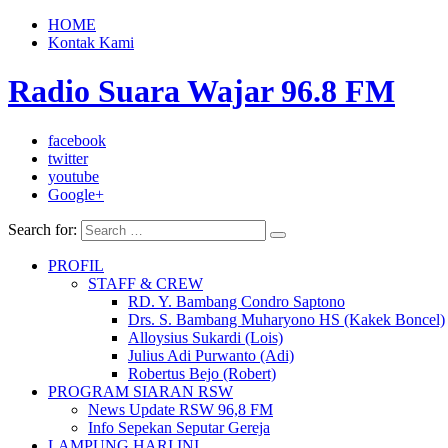
HOME
Kontak Kami
Radio Suara Wajar 96.8 FM
facebook
twitter
youtube
Google+
Search for:
PROFIL
STAFF & CREW
RD. Y. Bambang Condro Saptono
Drs. S. Bambang Muharyono HS (Kakek Boncel)
Alloysius Sukardi (Lois)
Julius Adi Purwanto (Adi)
Robertus Bejo (Robert)
PROGRAM SIARAN RSW
News Update RSW 96,8 FM
Info Sepekan Seputar Gereja
LAMPUNG HARI INI