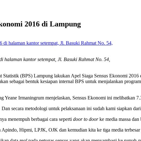
Ekonomi 2016 di Lampung
 halaman kantor setempat, Jl. Basuki Rahmat No. 54,
 Statistik (BPS) Lampung lakukan Apel Siaga Sensus Ekonomi 2016 
ukan sebagai bentuk kesiapan internal BPS untuk menjalankan progra
eane Irmaningrum menjelaskan, Sensus Ekonomi ini melibatkan 7.337
 Dan secara metodologi untuk pelaksanaan ini sudah kami siapkan dari
knya menempuh berbagai cara seperti
door to door
ke media massa dan 
ua Apindo, Hipmi, LPJK, OJK dan kemudian kita ke tiga media terbesar
ikan data
real
pada petugas sensus yang akan menyambagi ke rumah-r