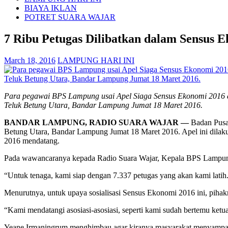
BIAYA IKLAN
POTRET SUARA WAJAR
7 Ribu Petugas Dilibatkan dalam Sensus 
March 18, 2016
LAMPUNG HARI INI
Para pegawai BPS Lampung usai Apel Siaga Sensus Ekonomi 2016 di
Teluk Betung Utara, Bandar Lampung Jumat 18 Maret 2016.
BANDAR LAMPUNG, RADIO SUARA WAJAR —
Badan Pusat
Betung Utara, Bandar Lampung Jumat 18 Maret 2016. Apel ini dilak
2016 mendatang.
Pada wawancaranya kepada Radio Suara Wajar, Kepala BPS Lampung Y
“Untuk tenaga, kami siap dengan 7.337 petugas yang akan kami latih.
Menurutnya, untuk upaya sosialisasi Sensus Ekonomi 2016 ini, piha
“Kami mendatangi asosiasi-asosiasi, seperti kami sudah bertemu ket
Yeane Irmaningrum menghimbau agar kiranya masyarakat menyampa