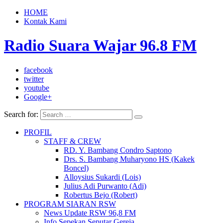
HOME
Kontak Kami
Radio Suara Wajar 96.8 FM
facebook
twitter
youtube
Google+
Search for:
PROFIL
STAFF & CREW
RD. Y. Bambang Condro Saptono
Drs. S. Bambang Muharyono HS (Kakek
Boncel)
Alloysius Sukardi (Lois)
Julius Adi Purwanto (Adi)
Robertus Bejo (Robert)
PROGRAM SIARAN RSW
News Update RSW 96,8 FM
Info Sepekan Seputar Gereja