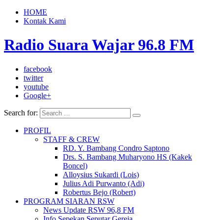
HOME
Kontak Kami
Radio Suara Wajar 96.8 FM
facebook
twitter
youtube
Google+
Search for:
PROFIL
STAFF & CREW
RD. Y. Bambang Condro Saptono
Drs. S. Bambang Muharyono HS (Kakek
Boncel)
Alloysius Sukardi (Lois)
Julius Adi Purwanto (Adi)
Robertus Bejo (Robert)
PROGRAM SIARAN RSW
News Update RSW 96,8 FM
Info Sepekan Seputar Gereja