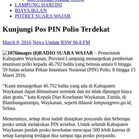
LAMPUNG HARI INI
BIAYA IKLAN
POTRET SUARA WAJAR
Kunjungi Pos PIN Polio Terdekat
March 8, 2016
News Update RSW 96,8 FM
RADIO SUARA WAJAR
– Pemerintah
Kabupaten Waykanan, Provinsi Lampung menargetkan pemberian
imunisasi polio kepada 46.792 balita yang berusia antara 0 hingga
59 bulan selama Pekan Imunisasi Nasional (PIN) Polio, 8 hingga 15
Maret 2016.
“Kami menargetkan 46.792 balita yang ada di Kabupaten
Waykanan dapat diimunisasi serentak dan ini tidak dipungut biaya
alias gratis,” kata Kepala Dias Kesehatan Waykanan, Farida, di
Blambanganumpu, Waykanan, seperti dilansir
lampungprov.go.id,
Selasa.
Menurutnya, setiap desa sudah disiapkan posyandu dan beberapa
posko untuk melakukan PIN tersebut. Untuk seluruh Kabupaten
Waykanan jumlah posko kesehatan mencapai 500 lebih karena di
setiap kampung terdapat dua sampai tiga posko posyandu.