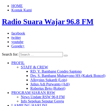
HOME
Kontak Kami
Radio Suara Wajar 96.8 FM
facebook
twitter
youtube
Google+
Search for:
PROFIL
STAFF & CREW
RD. Y. Bambang Condro Saptono
Drs. S. Bambang Muharyono HS (Kakek Boncel)
Alloysius Sukardi (Lois)
Julius Adi Purwanto (Adi)
Robertus Bejo (Robert)
PROGRAM SIARAN RSW
News Update RSW 96,8 FM
Info Sepekan Seputar Gereja
LAMPUNG HARI INI