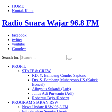
HOME
Kontak Kami
Radio Suara Wajar 96.8 FM
facebook
twitter
youtube
Google+
Search for:
PROFIL
STAFF & CREW
RD. Y. Bambang Condro Saptono
Drs. S. Bambang Muharyono HS (Kakek
Boncel)
Alloysius Sukardi (Lois)
Julius Adi Purwanto (Adi)
Robertus Bejo (Robert)
PROGRAM SIARAN RSW
News Update RSW 96,8 FM
Info Sepekan Seputar Gereja