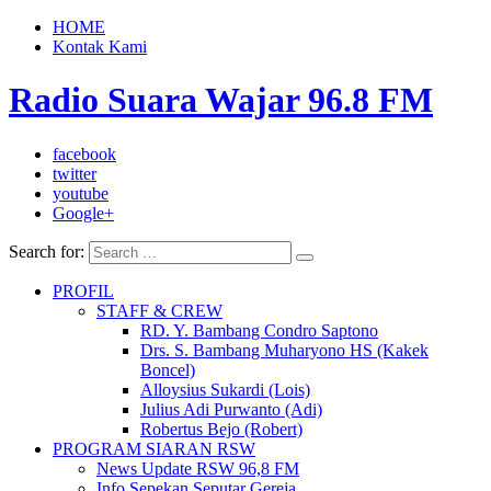
HOME
Kontak Kami
Radio Suara Wajar 96.8 FM
facebook
twitter
youtube
Google+
Search for:
PROFIL
STAFF & CREW
RD. Y. Bambang Condro Saptono
Drs. S. Bambang Muharyono HS (Kakek
Boncel)
Alloysius Sukardi (Lois)
Julius Adi Purwanto (Adi)
Robertus Bejo (Robert)
PROGRAM SIARAN RSW
News Update RSW 96,8 FM
Info Sepekan Seputar Gereja