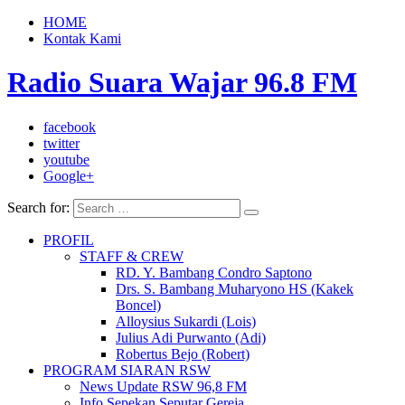
HOME
Kontak Kami
Radio Suara Wajar 96.8 FM
facebook
twitter
youtube
Google+
Search for:
PROFIL
STAFF & CREW
RD. Y. Bambang Condro Saptono
Drs. S. Bambang Muharyono HS (Kakek
Boncel)
Alloysius Sukardi (Lois)
Julius Adi Purwanto (Adi)
Robertus Bejo (Robert)
PROGRAM SIARAN RSW
News Update RSW 96,8 FM
Info Sepekan Seputar Gereja