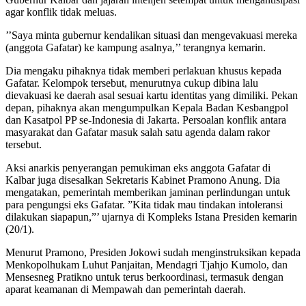
agar konflik tidak meluas.
’’Saya minta gubernur kendalikan situasi dan mengevakuasi mereka
(anggota Gafatar) ke kampung asalnya,’’ terangnya kemarin.
Dia mengaku pihaknya tidak memberi perlakuan khusus kepada
Gafatar. Kelompok tersebut, menurutnya cukup dibina lalu
dievakuasi ke daerah asal sesuai kartu identitas yang dimiliki. Pekan
depan, pihaknya akan mengumpulkan Kepala Badan Kesbangpol
dan Kasatpol PP se-Indonesia di Jakarta. Persoalan konflik antara
masyarakat dan Gafatar masuk salah satu agenda dalam rakor
tersebut.
Aksi anarkis penyerangan pemukiman eks anggota Gafatar di
Kalbar juga disesalkan Sekretaris Kabinet Pramono Anung. Dia
mengatakan, pemerintah memberikan jaminan perlindungan untuk
para pengungsi eks Gafatar. ”Kita tidak mau tindakan intoleransi
dilakukan siapapun,”’ ujarnya di Kompleks Istana Presiden kemarin
(20/1).
Menurut Pramono, Presiden Jokowi sudah menginstruksikan kepada
Menkopolhukam Luhut Panjaitan, Mendagri Tjahjo Kumolo, dan
Mensesneg Pratikno untuk terus berkoordinasi, termasuk dengan
aparat keamanan di Mempawah dan pemerintah daerah.