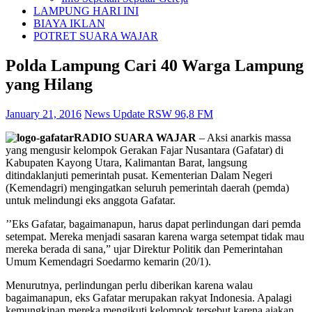
LAMPUNG HARI INI
BIAYA IKLAN
POTRET SUARA WAJAR
Polda Lampung Cari 40 Warga Lampung
yang Hilang
January 21, 2016
News Update RSW 96,8 FM
RADIO SUARA WAJAR
–
Aksi anarkis massa
yang mengusir kelompok Gerakan Fajar Nusantara (Gafatar) di
Kabupaten Kayong Utara, Kalimantan Barat, langsung
ditindaklanjuti pemerintah pusat. Kementerian Dalam Negeri
(Kemendagri) mengingatkan seluruh pemerintah daerah (pemda)
untuk melindungi eks anggota Gafatar.
’’Eks Gafatar, bagaimanapun, harus dapat perlindungan dari pemda
setempat. Mereka menjadi sasaran karena warga setempat tidak mau
mereka berada di sana,” ujar Direktur Politik dan Pemerintahan
Umum Kemendagri Soedarmo kemarin (20/1).
Menurutnya, perlindungan perlu diberikan karena walau
bagaimanapun, eks Gafatar merupakan rakyat Indonesia. Apalagi
kemungkinan mereka mengikuti kelompok tersebut karena ajakan