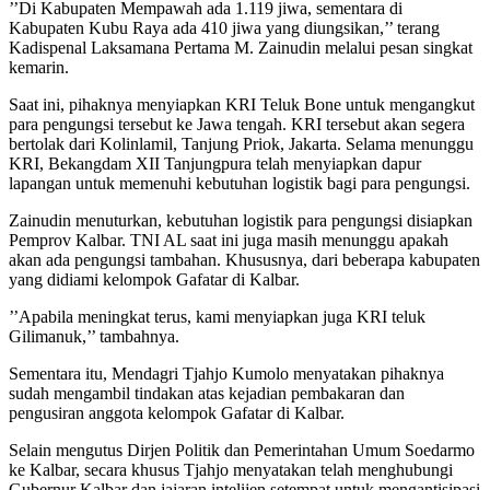
’’Di Kabupaten Mempawah ada 1.119 jiwa, sementara di
Kabupaten Kubu Raya ada 410 jiwa yang diungsikan,’’ terang
Kadispenal Laksamana Pertama M. Zainudin melalui pesan singkat
kemarin.
Saat ini, pihaknya menyiapkan KRI Teluk Bone untuk mengangkut
para pengungsi tersebut ke Jawa tengah. KRI tersebut akan segera
bertolak dari Kolinlamil, Tanjung Priok, Jakarta. Selama menunggu
KRI, Bekangdam XII Tanjungpura telah menyiapkan dapur
lapangan untuk memenuhi kebutuhan logistik bagi para pengungsi.
Zainudin menuturkan, kebutuhan logistik para pengungsi disiapkan
Pemprov Kalbar. TNI AL saat ini juga masih menunggu apakah
akan ada pengungsi tambahan. Khususnya, dari beberapa kabupaten
yang didiami kelompok Gafatar di Kalbar.
’’Apabila meningkat terus, kami menyiapkan juga KRI teluk
Gilimanuk,’’ tambahnya.
Sementara itu, Mendagri Tjahjo Kumolo menyatakan pihaknya
sudah mengambil tindakan atas kejadian pembakaran dan
pengusiran anggota kelompok Gafatar di Kalbar.
Selain mengutus Dirjen Politik dan Pemerintahan Umum Soedarmo
ke Kalbar, secara khusus Tjahjo menyatakan telah menghubungi
Gubernur Kalbar dan jajaran intelijen setempat untuk mengantisipasi