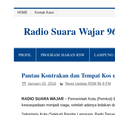
HOME
Kontak Kami
Radio Suara Wajar 9
PROFIL
PROGRAM SIARAN RSW
LAMPUNG H
Pantau Kontrakan dan Tempat Kos 
January 15, 2016
News Update RSW 96,8 FM
RADIO SUARA WAJAR
– Pemerintah Kota (Pemkot) 
kewaspadaan menjadi siaga, setelah adanya ledakan da
Sekertaris Kota (Sekkot) Bandar Lampung, Badri Tam