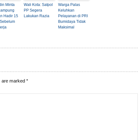
din Minta
Wali Kota: Satpol
Warga Palas
Lampung
PP Segera
Keluhkan
an Hadir 15
Lakukan Razia
Pelayanan di PRI
 Sebelum
Bumidaya Tidak
erja
Maksimal
s are marked
*