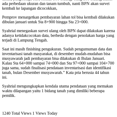
ada perbedaan ukuran dan tanam tumbuh, nanti BPN akan survei
kembali ke lapangan dicocokkan,
Pemprov menargetkan pembayaran lahan tol bisa kembali dilakukan
dibulan januari untuk Sta 8+900 hingga Sta 23+000.
Syahrial menegaskan survei ulang oleh BPN dapat dilakukan karena
adanya ketidakcocokan data, berbeda dengan penolakan harga yang
terjadi di Lampung Tengah.
Saat ini masih finishing pengukuran. Sudah pengumuman data dan
inventarisasi tanah masyarakat, di desember mudah-mudahan bisa
musyawarah jadi pembayaran bisa dilakukan di Bulan Januari.
Kalau Sta 64+000 sampai 74+000 dan Sta 97+000 sampai 104+700
juga sama, sudah finalisasi pendataan inventarisasi dan identifikasi
tanah, bulan Desember musyawarah.” Kata pria berusia 44 tahun
ini.
Syahrial mengungkapkan kendala utama pendataan yang memakan
waktu dilapangan yaitu 1 bidang tanah yang dimiliki beberapa
pemilik.
1240 Total Views
1 Views Today