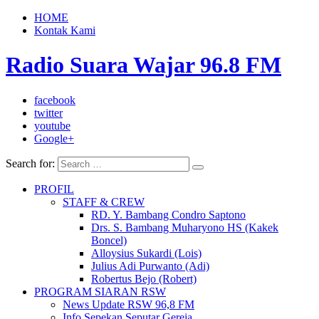
HOME
Kontak Kami
Radio Suara Wajar 96.8 FM
facebook
twitter
youtube
Google+
Search for:
PROFIL
STAFF & CREW
RD. Y. Bambang Condro Saptono
Drs. S. Bambang Muharyono HS (Kakek
Boncel)
Alloysius Sukardi (Lois)
Julius Adi Purwanto (Adi)
Robertus Bejo (Robert)
PROGRAM SIARAN RSW
News Update RSW 96,8 FM
Info Sepekan Seputar Gereja