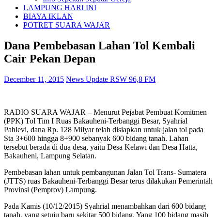
LAMPUNG HARI INI
BIAYA IKLAN
POTRET SUARA WAJAR
Dana Pembebasan Lahan Tol Kembali
Cair Pekan Depan
December 11, 2015
News Update RSW 96,8 FM
RADIO SUARA WAJAR – Menurut Pejabat Pembuat Komitmen
(PPK) Tol Tim I Ruas Bakauheni-Terbanggi Besar, Syahrial
Pahlevi, dana Rp. 128 Milyar telah disiapkan untuk jalan tol pada
Sta 3+600 hingga 8+900 sebanyak 600 bidang tanah. Lahan
tersebut berada di dua desa, yaitu Desa Kelawi dan Desa Hatta,
Bakauheni, Lampung Selatan.
Pembebasan lahan untuk pembangunan Jalan Tol Trans- Sumatera
(JTTS) ruas Bakauheni-Terbanggi Besar terus dilakukan Pemerintah
Provinsi (Pemprov) Lampung.
Pada Kamis (10/12/2015) Syahrial menambahkan dari 600 bidang
tanah, yang setuju baru sekitar 500 bidang. Yang 100 bidang masih