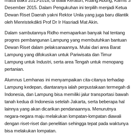
masa Bakti 2015-2018, di Balai Keratun, Ruang Abung, Kamis 3
Desember 2015. Dalam Pengukuhan ini terpilih menjadi Ketua
Dewan Riset Daerah yakni Rektor Unila yang juga baru dilantik
oleh Menristekdikti Prof Dr Ir Hasriadi Mat Akin.
Dalam sambutannya Ridho memaparkan banyak hal tentang
progres pembangunan Lampung yang membutuhkan bantuan
Dewan Riset dalam pelaksanaannya. Mulai dari area Barat
Lampung yang difokuskan untuk Pariwisata dan Timur
Lampung untuk Industri, serta area Tengah untuk menopang
pertanian.
Alumnus Lemhanas ini menyampaikan cita-citanya terhadap
Lampung kedepan, diantaranya ialah perpustakaan termegah di
Indonesia, dan Lampung bisa memiliki jalur transportasi bawah
tanah kedua di Indonesia setelah Jakarta, serta beberapa hal
lainnya yang akan dicarikan pendanaannya. Menurutnya
negara-negara maju melakukan lompatan-lompatan diawali
dengan riset-riset dan penelitian sehingga tepat pada waktunya
bisa melakukan lompatan.