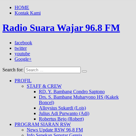
HOME
Kontak Kami
Radio Suara Wajar 96.8 FM
facebook
twitter
youtube
Google+
Search for:
PROFIL
STAFF & CREW
RD. Y. Bambang Condro Saptono
Drs. S. Bambang Muharyono HS (Kakek
Boncel)
Alloysius Sukardi (Lois)
Julius Adi Purwanto (Adi)
Robertus Bejo (Robert)
PROGRAM SIARAN RSW
News Update RSW 96,8 FM
Info Sepekan Seputar Gereja