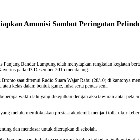
iapkan Amunisi Sambut Peringatan Pelind
s Panjang Bandar Lampung telah menyiapkan rangkaian kegiatan bertaj
 Xaverius pada 03 Desember 2015 mendatang.
ronto saat ditemui Radio Suara Wajar Rabu (28/10) di kantonya menj
a atau kelas dalam bentuk game, misa serta pentas seni.
beberapa waktu lalu yang dikejutkan dengan aksi tawuran antar pelaja
ng melulu memfokuskan prestasi akademik menjadi tolik ukur keberhasi
nting dan mendasar untuk diterapkan di sekolah.
ilai kemanusiaan, terhadap sesamanya bahkan terhadap lingkungan di s