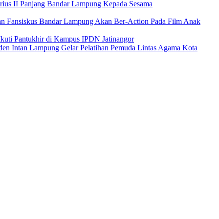
erius II Panjang Bandar Lampung Kepada Sesama
an Fansiskus Bandar Lampung Akan Ber-Action Pada Film Anak
kuti Pantukhir di Kampus IPDN Jatinangor
en Intan Lampung Gelar Pelatihan Pemuda Lintas Agama Kota