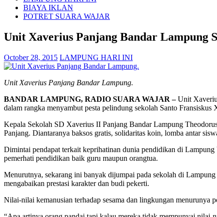
BIAYA IKLAN
POTRET SUARA WAJAR
Unit Xaverius Panjang Bandar Lampung S
October 28, 2015
LAMPUNG HARI INI
Unit Xaverius Panjang Bandar Lampung.
BANDAR LAMPUNG, RADIO SUARA WAJAR –
Unit Xaveriu
dalam rangka menyambut pesta pelindung sekolah Santo Fransiskus
Kepala Sekolah SD Xaverius II Panjang Bandar Lampung Theodorus B
Panjang. Diantaranya baksos gratis, solidaritas koin, lomba antar sisw
Dimintai pendapat terkait keprihatinan dunia pendidikan di Lampung 
pemerhati pendidikan baik guru maupun orangtua.
Menurutnya, sekarang ini banyak dijumpai pada sekolah di Lampung ya
mengabaikan prestasi karakter dan budi pekerti.
Nilai-nilai kemanusian terhadap sesama dan lingkungan menurunya pe
“Apa artinya orang pandai tapi kalau mereka tidak mempunyai nilai-n