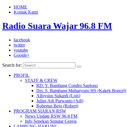
HOME
Kontak Kami
Radio Suara Wajar 96.8 FM
facebook
twitter
youtube
Google+
Search for:
PROFIL
STAFF & CREW
RD. Y. Bambang Condro Saptono
Drs. S. Bambang Muharyono HS (Kakek Boncel)
Alloysius Sukardi (Lois)
Julius Adi Purwanto (Adi)
Robertus Bejo (Robert)
PROGRAM SIARAN RSW
News Update RSW 96,8 FM
Info Sepekan Seputar Gereja
LAMPUNG HARI INI