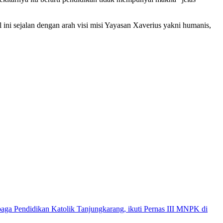
ini sejalan dengan arah visi misi Yayasan Xaverius yakni humanis,
baga Pendidikan Katolik Tanjungkarang, ikuti Pernas III MNPK di