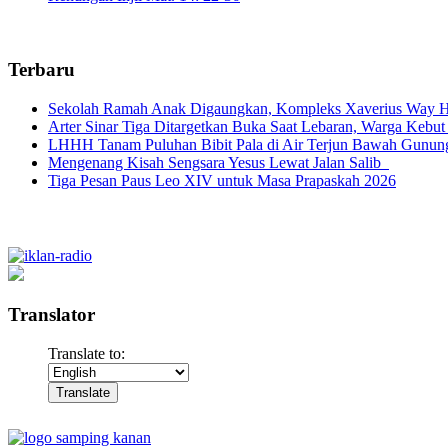
Terbaru
Sekolah Ramah Anak Digaungkan, Kompleks Xaverius Way Ha
Arter Sinar Tiga Ditargetkan Buka Saat Lebaran, Warga Kebut
LHHH Tanam Puluhan Bibit Pala di Air Terjun Bawah Gunun
Mengenang Kisah Sengsara Yesus Lewat Jalan Salib
Tiga Pesan Paus Leo XIV untuk Masa Prapaskah 2026
Translator
Translate to: