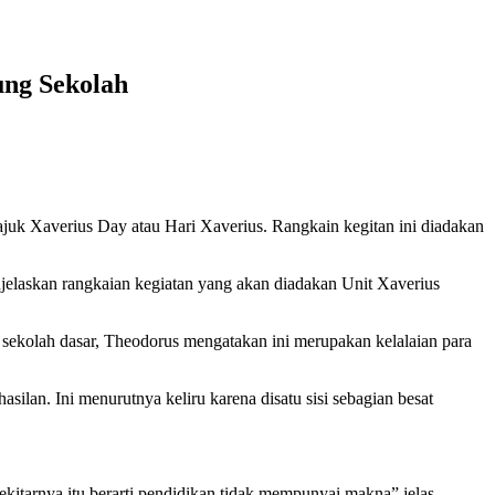
ung Sekolah
uk Xaverius Day atau Hari Xaverius. Rangkain kegitan ini diadakan
elaskan rangkaian kegiatan yang akan diadakan Unit Xaverius
r sekolah dasar, Theodorus mengatakan ini merupakan kelalaian para
lan. Ini menurutnya keliru karena disatu sisi sebagian besat
ekitarnya itu berarti pendidikan tidak mempunyai makna” jelas