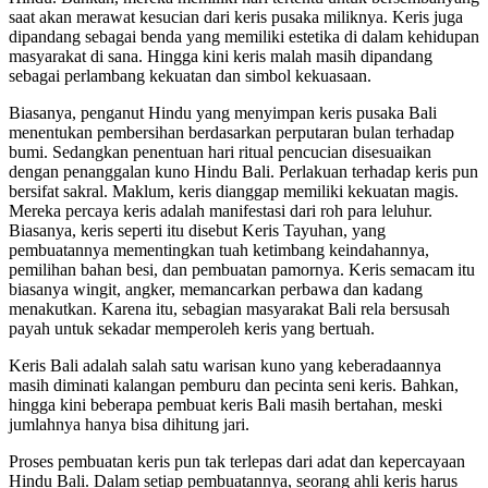
saat akan merawat kesucian dari keris pusaka miliknya. Keris juga
dipandang sebagai benda yang memiliki estetika di dalam kehidupan
masyarakat di sana. Hingga kini keris malah masih dipandang
sebagai perlambang kekuatan dan simbol kekuasaan.
Biasanya, penganut Hindu yang menyimpan keris pusaka Bali
menentukan pembersihan berdasarkan perputaran bulan terhadap
bumi. Sedangkan penentuan hari ritual pencucian disesuaikan
dengan penanggalan kuno Hindu Bali. Perlakuan terhadap keris pun
bersifat sakral. Maklum, keris dianggap memiliki kekuatan magis.
Mereka percaya keris adalah manifestasi dari roh para leluhur.
Biasanya, keris seperti itu disebut Keris Tayuhan, yang
pembuatannya mementingkan tuah ketimbang keindahannya,
pemilihan bahan besi, dan pembuatan pamornya. Keris semacam itu
biasanya wingit, angker, memancarkan perbawa dan kadang
menakutkan. Karena itu, sebagian masyarakat Bali rela bersusah
payah untuk sekadar memperoleh keris yang bertuah.
Keris Bali adalah salah satu warisan kuno yang keberadaannya
masih diminati kalangan pemburu dan pecinta seni keris. Bahkan,
hingga kini beberapa pembuat keris Bali masih bertahan, meski
jumlahnya hanya bisa dihitung jari.
Proses pembuatan keris pun tak terlepas dari adat dan kepercayaan
Hindu Bali. Dalam setiap pembuatannya, seorang ahli keris harus