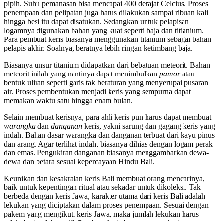
pipih. Suhu pemanasan bisa mencapai 400 derajat Celcius. Proses
penempaan dan pelipatan juga harus dilakukan sampai ribuan kali
hingga besi itu dapat disatukan. Sedangkan untuk pelapisan
logamnya digunakan bahan yang kuat seperti baja dan titianium.
Para pembuat keris biasanya menggunakan titanium sebagai bahan
pelapis akhir. Soalnya, beratnya lebih ringan ketimbang baja.
Biasanya unsur titanium didapatkan dari bebatuan meteorit. Bahan
meteorit inilah yang nantinya dapat menimbulkan
pamor
atau
bentuk uliran seperti garis tak beraturan yang menyerupai pusaran
air. Proses pembentukan menjadi keris yang sempurna dapat
memakan waktu satu hingga enam bulan.
Selain membuat kerisnya, para ahli keris pun harus dapat membuat
warangka
dan
danganan
keris, yakni sarung dan gagang keris yang
indah. Bahan dasar warangka dan danganan terbuat dari kayu pinus
dan arang. Agar terlihat indah, biasanya dihias dengan logam perak
dan emas. Pengukiran danganan biasanya menggambarkan dewa-
dewa dan betara sesuai kepercayaan Hindu Bali.
Keunikan dan kesakralan keris Bali membuat orang mencarinya,
baik untuk kepentingan ritual atau sekadar untuk dikoleksi. Tak
berbeda dengan keris Jawa, karakter utama dari keris Bali adalah
lekukan yang diciptakan dalam proses penempaan. Sesuai dengan
pakem yang mengikuti keris Jawa, maka jumlah lekukan harus