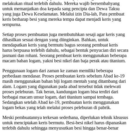
melakukan ritual terlebih dahulu. Mereka wajib bersembahyang
untuk memanjatkan doa kepada sang pencipta dan Dewa Taksu
yang juga Dewa Keselamatan. Melalui izin Dia-lah, Para pembuat
keris berharap besi yang mereka tempa dapat menjadi keris yang
sempurna.
Setiap proses pembuatan juga membutuhkan sesaji agar keris yang
dihasilkan sesuai dengan yang diinginkan. Bahkan, untuk
mendapatkan keris yang bermutu bagus seorang pembuat keris
harus berpuasa terlebih dahulu, sebagai bentuk penyucian diri secara
jasmani dan rohani. Seorang pembuat keris menggunakan beberapa
macam bahan logam, yakni besi nikel dan baja perak atau titanium.
Penggunaan logam dari zaman ke zaman memiliki beberapa
perbedaan mendasar. Proses pembuatan keris sebelum Abad ke-19
masih menggunakan bahan biji logam mentah yang ditambang dari
alam. Logam yang digunakan pada abad tersebut tidak melewati
proses peleburan. Tak heran, kandungan logam bisa terdiri dari
berbagai macam unsur logam, dari titanium sampai tembaga.
Sedangkan setelah Abad ke-19, pembuatan keris menggunakan
logam bekas yang telah melalui proses peleburan di pabrik.
Meski pembuatannya terkesan sederhana, diperlukan tehnik khsusus
untuk menciptakan keris bermutu. Besi-besi nikel harus dipanaskan
terlebih dahulu sehingga menyusutkan besi hingga benar-benar