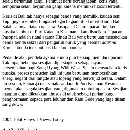
selalu berjumlah ganjil. Pembuat keris beranggapan, keris yang
sempurna selalu berjumlah ganjil karena memiliki filosofi tertentu.
Keris di Bali tak hanya sebagai benda yang memiliki kaidah seni.
Tapi, juga memiliki fungsi sebagai bagian ritual umat Hindu Bali.
Salah satunya dalam upacara Pasopati. Dalam upacara ini, keris
pusaka leluhur di Puri Kajanan Kesiman, akan disucikan. Upacara
Pasopati adalah ritual agama Hindu Bali yang bertujuan mensucikan
benda-benda sakral dari pengaruh buruk yang bersifat
adarma
.
Karena benda tersebut hasil buatan manusia.
Pedande atau pendeta agama Hindu pun bersiap memulai upacara.
Tak lupa, beberapa sesajian dipersiapkan sebagai syarat
persembahan bagi Sang Hyang Widi Wasa. Selain mensucikan keris
pusaka, proses pensucian kali ini juga bertujuan membersihkan
energi negatif dari rangde atau topeng yang berwujud seram. Dalam
prosesi ini, keluarga dan sanak saudara di Puri Kajanan Kesiman
menyiapkan segala sesajian yang digunakan untuk upacara. Sesajian
maupun dupa diletakkan khusus di tajuk sebagai perlambang
penghormatan kepada para leluhur dan Ratu Gede yang juga titisan
sang dewa.
4004 Total Views
1 Views Today