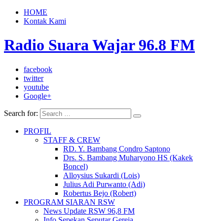
HOME
Kontak Kami
Radio Suara Wajar 96.8 FM
facebook
twitter
youtube
Google+
Search for:
PROFIL
STAFF & CREW
RD. Y. Bambang Condro Saptono
Drs. S. Bambang Muharyono HS (Kakek
Boncel)
Alloysius Sukardi (Lois)
Julius Adi Purwanto (Adi)
Robertus Bejo (Robert)
PROGRAM SIARAN RSW
News Update RSW 96,8 FM
Info Sepekan Seputar Gereja