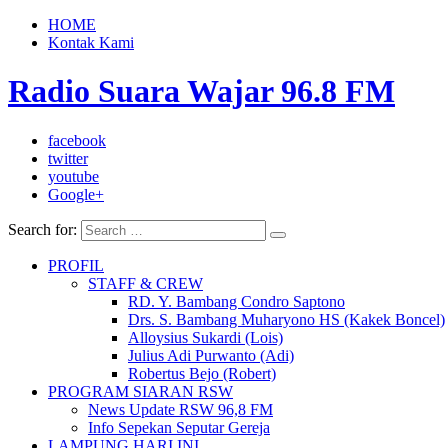
HOME
Kontak Kami
Radio Suara Wajar 96.8 FM
facebook
twitter
youtube
Google+
Search for:
PROFIL
STAFF & CREW
RD. Y. Bambang Condro Saptono
Drs. S. Bambang Muharyono HS (Kakek Boncel)
Alloysius Sukardi (Lois)
Julius Adi Purwanto (Adi)
Robertus Bejo (Robert)
PROGRAM SIARAN RSW
News Update RSW 96,8 FM
Info Sepekan Seputar Gereja
LAMPUNG HARI INI