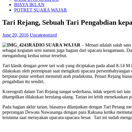
BIAYA IKLAN
POTRET SUARA WAJAR
Tari Rejang, Sebuah Tari Pengabdian kep
June 20, 2016
Uncategorized
RADIO SUARA WAJAR
– Menari adalah salah satu
sebagai kegiatan seni namun juga bagian dari upacara keagamaan. Dal
mengandung kedua unsur tersebut.
Tari klasik dengan
genre
tari wali yang diciptakan pada abad 8-14 M in
dilakukan oleh perempuan saat mengikuti upacara persembahyangan de
berputar-putar sembari menuruti arah pradaksina. Penari Rejang bi
pengabdian itu sendiri.
Koreografi dalam Tari Rejang sangat sederhana, tidak seperti tari lai
ditampilkan dilakukan berulang-ulang. Tarian ini lebih menekankan p
Pada bagian akhir tarian, biasanya dilanjutkan dengan Tari Perang 
peperangan Dewata Nawasanga dengan para Raksasa ketika memutar G
terutama saat merayakan upacara-upacara besar. Tari ini sudah menga