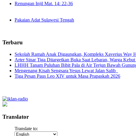
Renungan Injil Mat. 14: 22-36
Pakaian Adat Sulawesi Tengah
Terbaru
Sekolah Ramah Anak Digaungkan, Kompleks Xaverius Way Ha
Arter Sinar Tiga Ditargetkan Buka Saat Lebaran, Warga Kebut
LHHH Tanam Puluhan Bibit Pala di Air Terjun Bawah Gunun
Mengenang Kisah Sengsara Yesus Lewat Jalan Salib
Tiga Pesan Paus Leo XIV untuk Masa Prapaskah 2026
Translator
Translate to: