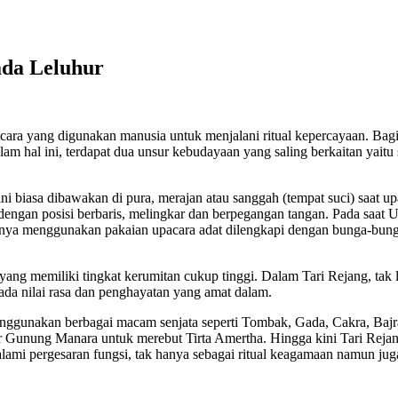
ada Leluhur
 cara yang digunakan manusia untuk menjalani ritual kepercayaan. Ba
am hal ini, terdapat dua unsur kebudayaan yang saling berkaitan yaitu
i biasa dibawakan di pura, merajan atau sanggah (tempat suci) saat upa
ngan posisi berbaris, melingkar dan berpegangan tangan. Pada saat Up
asanya menggunakan pakaian upacara adat dilengkapi dengan bunga-bun
n yang memiliki tingkat kerumitan cukup tinggi. Dalam Tari Rejang, tak
ada nilai rasa dan penghayatan yang amat dalam.
menggunakan berbagai macam senjata seperti Tombak, Gada, Cakra, Bajr
unung Manara untuk merebut Tirta Amertha. Hingga kini Tari Rejang 
lami pergesaran fungsi, tak hanya sebagai ritual keagamaan namun juga