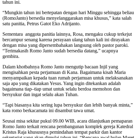
tahun ini.
“Mungkin tahun ini bertepatan dengan hari Minggu sehingga beliau
(RomoJanto) bersedia menyelanggarakan misa khusus,” kata salah
satu panitia, Petrus Gatot Eko Adrijanto.
Sementara anggota panitia lainnya, Rosa, mengaku cukup terkejut
bercampur senang karena perayaan ulang tahun kali ini dirayakan
dengan misa yang dipersembahakan langsung oleh pastor paroki.
“Terimakasih Romo Janto sudah bersedia datang,” ucapnya
gembira.
Dalam khotbahnya Romo Janto mengutip bacaan Injil yang
mengisahkan pesta perjamuan di Kana. Bagaimana kisah Maria
menyampaikan kepada tuan rumah perjamuan untuk melaksanakan
saja apa yang dikatakan Yesus. Yang ingin ditekankan adalah
bagaimana tiap–tiap umat untuk selalu berdoa memohon dan
bersyukur dan ingat selalu akan Tuhan.
“Tapi biasanya kita sering lupa bersyukur dan lebih banyak minta,”
kata romo berkacamata ini disambut tawa umat.
Seusai misa sekitar pukul 09.00 WIB, acara dilanjutkan pemaparan
Romo Janto terkait rencana pembangunan komplek gereja Katedral
Kristus Raja khususnya pemindahan tempat parkir dan kantor
sekretariat yang akan dimulai tahun ini. “Rencana awal bulan Maret,