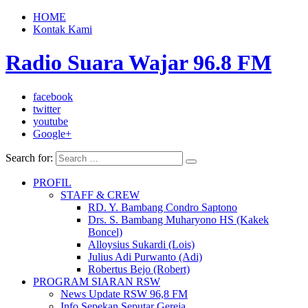
HOME
Kontak Kami
Radio Suara Wajar 96.8 FM
facebook
twitter
youtube
Google+
Search for:
PROFIL
STAFF & CREW
RD. Y. Bambang Condro Saptono
Drs. S. Bambang Muharyono HS (Kakek
Boncel)
Alloysius Sukardi (Lois)
Julius Adi Purwanto (Adi)
Robertus Bejo (Robert)
PROGRAM SIARAN RSW
News Update RSW 96,8 FM
Info Sepekan Seputar Gereja