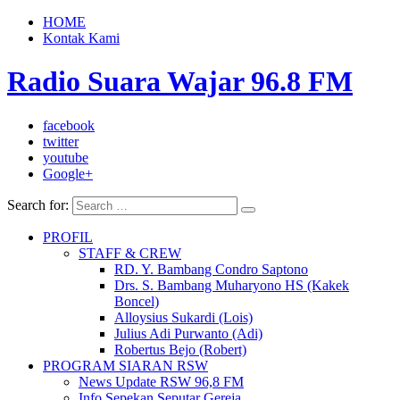
HOME
Kontak Kami
Radio Suara Wajar 96.8 FM
facebook
twitter
youtube
Google+
Search for:
PROFIL
STAFF & CREW
RD. Y. Bambang Condro Saptono
Drs. S. Bambang Muharyono HS (Kakek
Boncel)
Alloysius Sukardi (Lois)
Julius Adi Purwanto (Adi)
Robertus Bejo (Robert)
PROGRAM SIARAN RSW
News Update RSW 96,8 FM
Info Sepekan Seputar Gereja