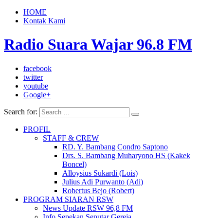
HOME
Kontak Kami
Radio Suara Wajar 96.8 FM
facebook
twitter
youtube
Google+
Search for:
PROFIL
STAFF & CREW
RD. Y. Bambang Condro Saptono
Drs. S. Bambang Muharyono HS (Kakek
Boncel)
Alloysius Sukardi (Lois)
Julius Adi Purwanto (Adi)
Robertus Bejo (Robert)
PROGRAM SIARAN RSW
News Update RSW 96,8 FM
Info Sepekan Seputar Gereja