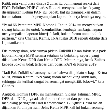
Kritik pria yang biasa disapa Zulhas itu pun menuai reaksi dari
PDIP. Politikus PDIP Charles Honoris menyesalkan kritik yang
disampaikan Ketum PAN itu. Sebab, hal itu disampaikan dalam
forum tahunan untuk penyampaian laporan kinerja lembaga negara.
“Pasal 66 Peraturan MPR Nomor 1 Tahun 2014 itu menyebutkan
sidang tahunan itu untuk ‘memfasilitasi lembaga-lembaga negara
menyampaikan laporan kinerja’. Jadi, bukan forum untuk politik
partisan,” kata Charles, Kamis, 16 Agustus 2018 seperti dikutip dari
Liputan6.com.
Dia menegaskan, seharusnya pidato Zulkilfli Hasan fokus saja pada
laporan kinerja MPR selama setahun ke belakang, seperti yang
dilakukan Ketua DPR dan Ketua DPD. Menurutnya, kritik Zulhas
kepada Jokowi tidak terlepas dari posisi PAN di Pilpres 2019.
“Jadi Pak Zulkifli seharusnya sadar bahwa dia pidato sebagai Ketua
MPR, bukan Ketum PAN yang sudah mendukung kubu lain,
sehingga dia terlihat sangat bersemangat mengkritik Jokowi,” kata
Charles.
Anggota Komisi I DPR ini mengatakan, Sidang Tahunan MPR,
DPR dan DPD juga adalah forum terhormat dan pemersatu
menjelang peringatan Hari Kemerdekaan 17 Agustus. “Ini malah
dijadikan forum partisan. Jelas Ketua MPR kali ini bukan seorang