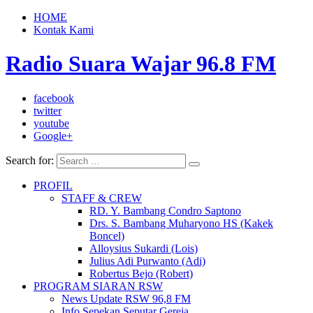
HOME
Kontak Kami
Radio Suara Wajar 96.8 FM
facebook
twitter
youtube
Google+
Search for:
PROFIL
STAFF & CREW
RD. Y. Bambang Condro Saptono
Drs. S. Bambang Muharyono HS (Kakek
Boncel)
Alloysius Sukardi (Lois)
Julius Adi Purwanto (Adi)
Robertus Bejo (Robert)
PROGRAM SIARAN RSW
News Update RSW 96,8 FM
Info Sepekan Seputar Gereja