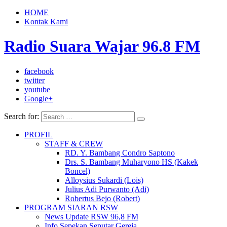
HOME
Kontak Kami
Radio Suara Wajar 96.8 FM
facebook
twitter
youtube
Google+
Search for:
PROFIL
STAFF & CREW
RD. Y. Bambang Condro Saptono
Drs. S. Bambang Muharyono HS (Kakek
Boncel)
Alloysius Sukardi (Lois)
Julius Adi Purwanto (Adi)
Robertus Bejo (Robert)
PROGRAM SIARAN RSW
News Update RSW 96,8 FM
Info Sepekan Seputar Gereja