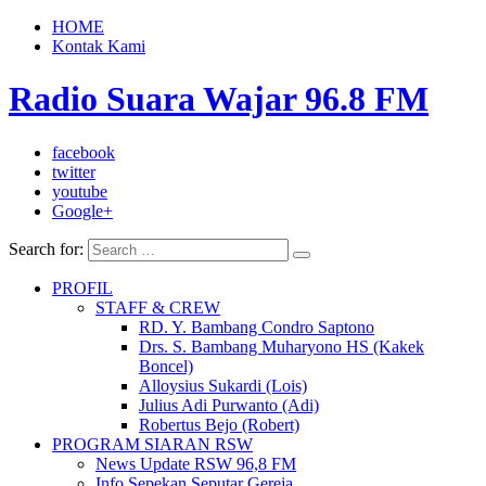
HOME
Kontak Kami
Radio Suara Wajar 96.8 FM
facebook
twitter
youtube
Google+
Search for:
PROFIL
STAFF & CREW
RD. Y. Bambang Condro Saptono
Drs. S. Bambang Muharyono HS (Kakek
Boncel)
Alloysius Sukardi (Lois)
Julius Adi Purwanto (Adi)
Robertus Bejo (Robert)
PROGRAM SIARAN RSW
News Update RSW 96,8 FM
Info Sepekan Seputar Gereja