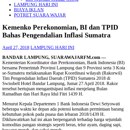
LAMPUNG HARI INI
BIAYA IKLAN
POTRET SUARA WAJAR
Kemenko Perekonomian, BI dan TPID
Bahas Pengendalian Inflasi Sumatra
April 27, 2018
LAMPUNG HARI INI
BANDAR LAMPUNG, SUARAWAJARFM.com —
Kementerian Koordinator dan Perekonomian, Bank Indonesia (BI)
bersama Pemerintah Provinsi Lampung dan 9 Provinsi serta 3 Kota
se-Sumatera melaksanakan Rapat Koordinasi wilayah (Rakorwil)
Tim Pengendalian Inflasi Daerah (TPID) Sumatera 2018 di
Swissbell Hotel Bandar Lampung, Jumat 27 April 2018. Rakor
tersebut bertujuan mengantisipasi inflasi menjelang Bulan
Ramadhan dan Hari Raya Idul Fitri 1439 H.
Menurut Kepala Departemen 1 Bank Indonesia Dewi Setyowati
beberapa waktu ke depan ada potensi kenaikan permintaan barang
kebutuhan pokok pada puasa dan lebaran 2018/1439 H.
Dikhawatirkan hal ini akan berpengaruh terhadap harga sejumlah
komoditas pangan strategis seperti beras, telur ayam, daging sapi,
bawang merah, dan cabai merah.