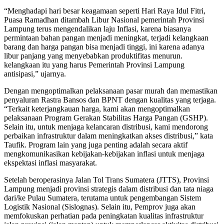
“Menghadapi hari besar keagamaan seperti Hari Raya Idul Fitri,
Puasa Ramadhan ditambah Libur Nasional pemerintah Provinsi
Lampung terus mengendalikan laju Inflasi, karena biasanya
permintaan bahan pangan menjadi meningkat, terjadi kelangkaan
barang dan harga pangan bisa menjadi tinggi, ini karena adanya
libur panjang yang menyebabkan produktifitas menurun.
kelangkaan itu yang harus Pemerintah Provinsi Lampung
antisipasi,” ujarnya.
Dengan mengoptimalkan pelaksanaan pasar murah dan memastikan
penyaluran Rastra Bansos dan BPNT dengan kualitas yang terjaga.
“Terkait keterjangkauan harga, kami akan mengoptimalkan
pelaksanaan Program Gerakan Stabilitas Harga Pangan (GSHP).
Selain itu, untuk menjaga kelancaran distribusi, kami mendorong
perbaikan infrastruktur dalam meningkatkan akses distribusi,” kata
Taufik. Program lain yang juga penting adalah secara aktif
mengkomunikasikan kebijakan-kebijakan inflasi untuk menjaga
ekspektasi inflasi masyarakat.
Setelah beroperasinya Jalan Tol Trans Sumatera (JTTS), Provinsi
Lampung menjadi provinsi strategis dalam distribusi dan tata niaga
dari/ke Pulau Sumatera, terutama untuk pengembangan Sistem
Logistik Nasional (Sislognas). Selain itu, Pemprov juga akan
memfokuskan perhatian pada peningkatan kualitas infrastruktur