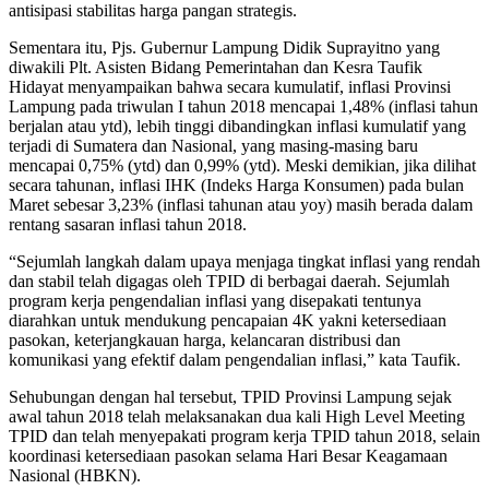
antisipasi stabilitas harga pangan strategis.
Sementara itu, Pjs. Gubernur Lampung Didik Suprayitno yang
diwakili Plt. Asisten Bidang Pemerintahan dan Kesra Taufik
Hidayat menyampaikan bahwa secara kumulatif, inflasi Provinsi
Lampung pada triwulan I tahun 2018 mencapai 1,48% (inflasi tahun
berjalan atau ytd), lebih tinggi dibandingkan inflasi kumulatif yang
terjadi di Sumatera dan Nasional, yang masing-masing baru
mencapai 0,75% (ytd) dan 0,99% (ytd). Meski demikian, jika dilihat
secara tahunan, inflasi IHK (Indeks Harga Konsumen) pada bulan
Maret sebesar 3,23% (inflasi tahunan atau yoy) masih berada dalam
rentang sasaran inflasi tahun 2018.
“Sejumlah langkah dalam upaya menjaga tingkat inflasi yang rendah
dan stabil telah digagas oleh TPID di berbagai daerah. Sejumlah
program kerja pengendalian inflasi yang disepakati tentunya
diarahkan untuk mendukung pencapaian 4K yakni ketersediaan
pasokan, keterjangkauan harga, kelancaran distribusi dan
komunikasi yang efektif dalam pengendalian inflasi,” kata Taufik.
Sehubungan dengan hal tersebut, TPID Provinsi Lampung sejak
awal tahun 2018 telah melaksanakan dua kali High Level Meeting
TPID dan telah menyepakati program kerja TPID tahun 2018, selain
koordinasi ketersediaan pasokan selama Hari Besar Keagamaan
Nasional (HBKN).