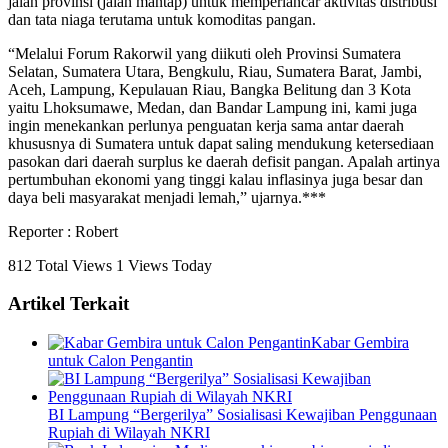
jalan provinsi (jalan mantap) untuk memperlancar aktivitas distribusi
dan tata niaga terutama untuk komoditas pangan.
“Melalui Forum Rakorwil yang diikuti oleh Provinsi Sumatera
Selatan, Sumatera Utara, Bengkulu, Riau, Sumatera Barat, Jambi,
Aceh, Lampung, Kepulauan Riau, Bangka Belitung dan 3 Kota
yaitu Lhoksumawe, Medan, dan Bandar Lampung ini, kami juga
ingin menekankan perlunya penguatan kerja sama antar daerah
khususnya di Sumatera untuk dapat saling mendukung ketersediaan
pasokan dari daerah surplus ke daerah defisit pangan. Apalah artinya
pertumbuhan ekonomi yang tinggi kalau inflasinya juga besar dan
daya beli masyarakat menjadi lemah,” ujarnya.***
Reporter : Robert
812 Total Views
1 Views Today
Artikel Terkait
Kabar Gembira
untuk Calon Pengantin
BI Lampung “Bergerilya” Sosialisasi Kewajiban Penggunaan
Rupiah di Wilayah NKRI