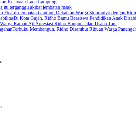
kan Kejayaan Lada Lampung
jitu terganggu akibat jembatan rusak
Jembatan Gantung Dekatkan Warga Sidomulyo dengan Ridh
Di Kota Gajah, Ridho Bantu Beasiswa Pendidikan Anak Disabil
Warga Raman Aji Apresiasi Ridho Bangun Jalan Usaha Tani
Terbukti Membangun, Ridho Disambut Ribuan Warga Panenga
*