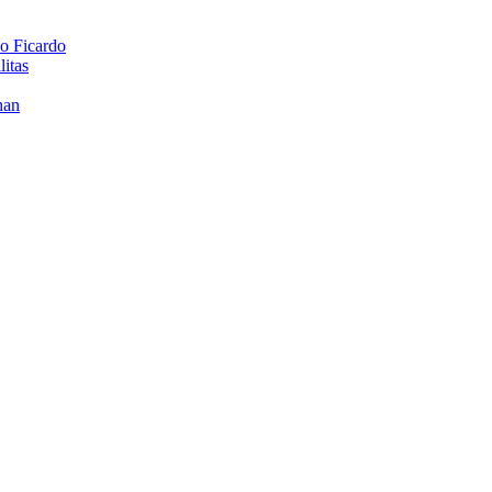
o Ficardo
itas
han