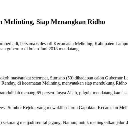
n Melinting, Siap Menangkan Ridho
mberhadi, bersama 6 desa di Kecamatan Melinting, Kabupaten Lampu
an gubernur di bulan Juni 2018 mendatang.
a tokoh masyarakat setempat, Sutrisno (50) dihadapan calon Gubernu
k Renday, di kecamatan Melinting, menyatakan siap mendukung Ridho
amdulillah menang 65 persen. Insya Allah, pilgub mendatang kami siap
) Desa Sumber Rejeki, yang mewakili seluruh Gapoktan Kecamatan Meli
 sekarang menjadi sentral jagung. Namun, untuk meningkatkan jalur di