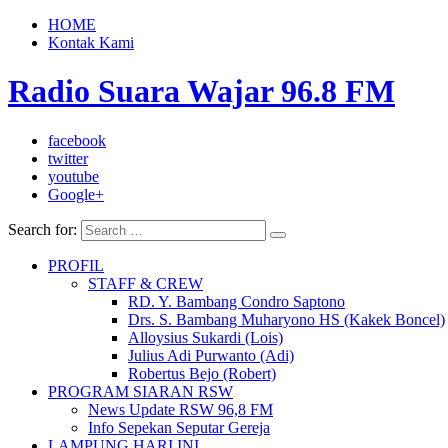
HOME
Kontak Kami
Radio Suara Wajar 96.8 FM
facebook
twitter
youtube
Google+
Search for:
PROFIL
STAFF & CREW
RD. Y. Bambang Condro Saptono
Drs. S. Bambang Muharyono HS (Kakek Boncel)
Alloysius Sukardi (Lois)
Julius Adi Purwanto (Adi)
Robertus Bejo (Robert)
PROGRAM SIARAN RSW
News Update RSW 96,8 FM
Info Sepekan Seputar Gereja
LAMPUNG HARI INI