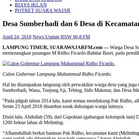
BIAYA IKLAN
POTRET SUARA WAJAR
Desa Sumberhadi dan 6 Desa di Kecamata
April 24, 2018
News Update RSW 96,8 FM
LAMPUNG TIMUR, SUARAWAJARFM.com —
Warga Desa Su
memenangkan pasangan M Ridho Ficardo-Bahtiar Basri, pada pemilih
Calon Gubernur Lampung Muhammad Ridho Ficardo.
Hal itu disampaikan langsung oleh perwakilan warga desa yang jug
Sumberhadi, Wana, Tanjung Aji, Tebing, Sido Makmur, dan Desa Iti
“Pada pilgub tahun 2014 lalu, kami semua mendukung Pak Ridho, alh
Senin 23 April 2018 disambut sorak dukungan warga lainnya.
Disisi lain, Abdullah (59), dari Gapoktan (gabungan kelompok tani
1200 hektar lahan di Melinting.
“Alhamdulliah berkat bantuan Pak Ridho, kecamatan kami (Melinting)
yang sudah ada dilanjutkan agar baik semuanya,” harap Abdullah.