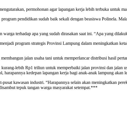
 mengutarakan, permohonan agar lapangan kerja lebih terbuka untuk m
h program pendidikan sudah baik sekali dengan beasiswa Polinela. Ma
n warga terhadap apa yang sudah dirasakan saat ini. “Apa yang dilak
menjadi program strategis Provinsi Lampung dalam meningkatkan ke
t membangun jalan usaha tani untuk memperlancar distribusi hasil perta
 kurang-lebih Rp1 triliun untuk memperbaiki jalan provinsi dan jala
, harapannya kedepan lapangan kerja bagi anak-anak lampung akan le
pusat-pusat kawasan industri. “Harapannya selain akan meningkatkan 
 disambut tepuk tangan warga masyarakat setempat.***