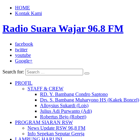
HOME
Kontak Kami
Radio Suara Wajar 96.8 FM
facebook
twitter
youtube
Google+
Search for:
PROFIL
STAFF & CREW
RD. Y. Bambang Condro Saptono
Drs. S. Bambang Muharyono HS (Kakek Boncel)
Alloysius Sukardi (Lois)
Julius Adi Purwanto (Adi)
Robertus Bejo (Robert)
PROGRAM SIARAN RSW
News Update RSW 96,8 FM
Info Sepekan Seputar Gereja
LAMPUNG HARI INI