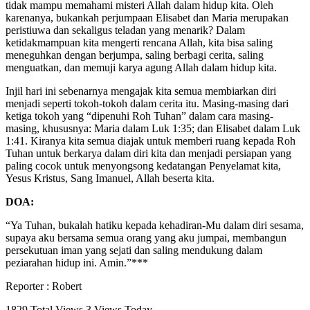
tidak mampu memahami misteri Allah dalam hidup kita. Oleh
karenanya, bukankah perjumpaan Elisabet dan Maria merupakan
peristiuwa dan sekaligus teladan yang menarik? Dalam
ketidakmampuan kita mengerti rencana Allah, kita bisa saling
meneguhkan dengan berjumpa, saling berbagi cerita, saling
menguatkan, dan memuji karya agung Allah dalam hidup kita.
Injil hari ini sebenarnya mengajak kita semua membiarkan diri
menjadi seperti tokoh-tokoh dalam cerita itu. Masing-masing dari
ketiga tokoh yang “dipenuhi Roh Tuhan” dalam cara masing-
masing, khususnya: Maria dalam Luk 1:35; dan Elisabet dalam Luk
1:41. Kiranya kita semua diajak untuk memberi ruang kepada Roh
Tuhan untuk berkarya dalam diri kita dan menjadi persiapan yang
paling cocok untuk menyongsong kedatangan Penyelamat kita,
Yesus Kristus, Sang Imanuel, Allah beserta kita.
DOA:
“Ya Tuhan, bukalah hatiku kepada kehadiran-Mu dalam diri sesama,
supaya aku bersama semua orang yang aku jumpai, membangun
persekutuan iman yang sejati dan saling mendukung dalam
peziarahan hidup ini. Amin.”***
Reporter : Robert
1829 Total Views
3 Views Today