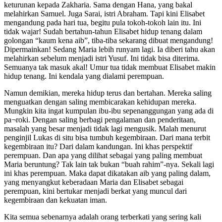
keturunan kepada Zakharia. Sama dengan Hana, yang bakal
melahirkan Samuel. Juga Sarai, istri Abraham. Tapi kini Elisabet
mengandung pada hari tua, begitu pula tokoh-tokoh lain itu. Ini
tidak wajar! Sudah bertahun-tahun Elisabet hidup tenang dalam
golongan “kaum kena aib”, tiba-tiba sekarang dibuat mengandung!
Dipermainkan! Sedang Maria lebih runyam lagi. Ia diberi tahu akan
melahirkan sebelum menjadi istri Yusuf. Ini tidak bisa diterima.
Semuanya tak masuk akal! Umur tua tidak membuat Elisabet makin
hidup tenang. Ini kendala yang dialami perempuan.
Namun demikian, mereka hidup terus dan bertahan. Mereka saling
menguatkan dengan saling membicarakan kehidupan mereka.
Mungkin kita ingat kumpulan ibu-ibu sepenanggungan yang ada di
pa¬roki. Dengan saling berbagi pengalaman dan penderitaan,
masalah yang besar menjadi tidak lagi mengusik. Malah menurut
penginjil Lukas di situ bisa tumbuh kegembiraan. Dari mana terbit
kegembiraan itu? Dari dalam kandungan. Ini khas perspektif
perempuan. Dan apa yang dilihat sebagai yang paling membuat
Maria beruntung? Tak lain tak bukan “buah rahim”-nya. Sekali lagi
ini khas perempuan. Maka dapat dikatakan aib yang paling dalam,
yang menyangkut keberadaan Maria dan Elisabet sebagai
perempuan, kini bertukar menjadi berkat yang muncul dari
kegembiraan dan kekuatan iman.
Kita semua sebenarnya adalah orang terberkati yang sering kali