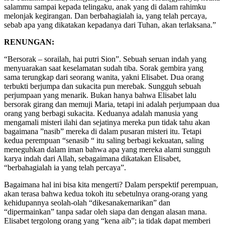
salammu sampai kepada telingaku, anak yang di dalam rahimku
melonjak kegirangan. Dan berbahagialah ia, yang telah percaya,
sebab apa yang dikatakan kepadanya dari Tuhan, akan terlaksana.”
RENUNGAN:
“Bersorak – sorailah, hai putri Sion”. Sebuah seruan indah yang
menyuarakan saat keselamatan sudah tiba. Sorak gembira yang
sama terungkap dari seorang wanita, yakni Elisabet. Dua orang
terbukti berjumpa dan sukacita pun merebak. Sungguh sebuah
perjumpaan yang menarik. Bukan hanya bahwa Elisabet lalu
bersorak girang dan memuji Maria, tetapi ini adalah perjumpaan dua
orang yang berbagi sukacita. Keduanya adalah manusia yang
mengamali misteri ilahi dan sejatinya mereka pun tidak tahu akan
bagaimana ”nasib” mereka di dalam pusaran misteri itu. Tetapi
kedua perempuan “senasib “ itu saling berbagi kekuatan, saling
meneguhkan dalam iman bahwa apa yang mereka alami sungguh
karya indah dari Allah, sebagaimana dikatakan Elisabet,
“berbahagialah ia yang telah percaya”.
Bagaimana hal ini bisa kita mengerti? Dalam perspektif perempuan,
akan terasa bahwa kedua tokoh itu sebetulnya orang-orang yang
kehidupannya seolah-olah “dikesanakemarikan” dan
“dipermainkan” tanpa sadar oleh siapa dan dengan alasan mana.
Elisabet tergolong orang yang “kena aib”; ia tidak dapat memberi