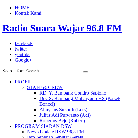
HOME
Kontak Kami
Radio Suara Wajar 96.8 FM
facebook
twitter
youtube
Google+
Search for:
PROFIL
STAFF & CREW
RD. Y. Bambang Condro Saptono
Drs. S. Bambang Muharyono HS (Kakek
Boncel)
Alloysius Sukardi (Lois)
Julius Adi Purwanto (Adi)
Robertus Bejo (Robert)
PROGRAM SIARAN RSW
News Update RSW 96,8 FM
Info Sepekan Seputar Gereja